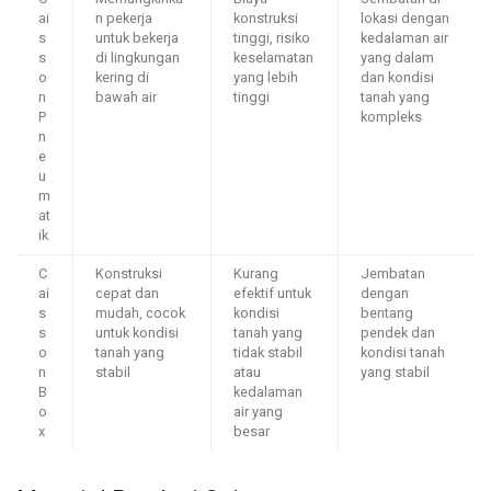
ai
n pekerja
konstruksi
lokasi dengan
s
untuk bekerja
tinggi, risiko
kedalaman air
s
di lingkungan
keselamatan
yang dalam
o
kering di
yang lebih
dan kondisi
n
bawah air
tinggi
tanah yang
P
kompleks
n
e
u
m
at
ik
C
Konstruksi
Kurang
Jembatan
ai
cepat dan
efektif untuk
dengan
s
mudah, cocok
kondisi
bentang
s
untuk kondisi
tanah yang
pendek dan
o
tanah yang
tidak stabil
kondisi tanah
n
stabil
atau
yang stabil
B
kedalaman
o
air yang
x
besar