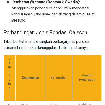
Jembatan Øresund (Denmark-Swedia):
Menggunakan pondasi caisson untuk mengatasi
kondisi tanah yang lunak dan air yang dalam di selat
Øresund.
Perbandingan Jenis Pondasi Caisson
Tabel berikut membandingkan berbagai jenis pondasi
caisson berdasarkan keunggulan dan kelemahannya.
J
e
ni
s
C
Contoh
Keunggulan
Kelemahan
a
Penerapan
is
s
o
n
C
Biaya
Kurang
Jembatan