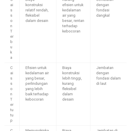
ai
konstruksi
efisien untuk
dengan
s
relatif rendah,
kedalaman
fondasi
s
fleksibel
air yang
dangkal
o
dalam desain
besar, rentan
n
terhadap
T
kebocoran
er
b
u
k
a
C
Efisien untuk
Biaya
Jembatan
ai
kedalaman air
konstruksi
dengan
s
yang besar,
lebih tinggi,
fondasi dalam
s
perlindungan
kurang
di laut
o
yang lebih
fleksibel
n
baik terhadap
dalam
T
kebocoran
desain
er
tu
tu
p
C
Memungkinka
Biaya
Jembatan di