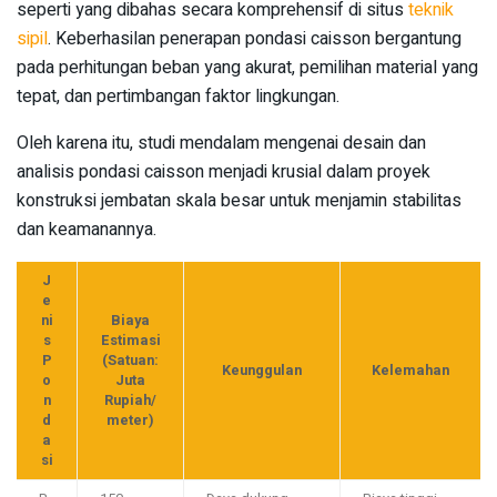
seperti yang dibahas secara komprehensif di situs
teknik
sipil
. Keberhasilan penerapan pondasi caisson bergantung
pada perhitungan beban yang akurat, pemilihan material yang
tepat, dan pertimbangan faktor lingkungan.
Oleh karena itu, studi mendalam mengenai desain dan
analisis pondasi caisson menjadi krusial dalam proyek
konstruksi jembatan skala besar untuk menjamin stabilitas
dan keamanannya.
J
e
ni
Biaya
s
Estimasi
P
(Satuan:
Keunggulan
Kelemahan
o
Juta
n
Rupiah/
d
meter)
a
si