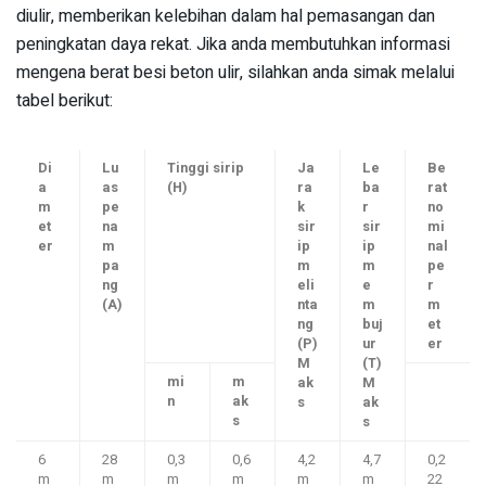
diulir, memberikan kelebihan dalam hal pemasangan dan
peningkatan daya rekat. Jika anda membutuhkan informasi
mengena berat besi beton ulir, silahkan anda simak melalui
tabel berikut:
Di
Lu
Tinggi sirip
Ja
Le
Be
a
as
(H)
ra
ba
rat
m
pe
k
r
no
et
na
sir
sir
mi
er
m
ip
ip
nal
pa
m
m
pe
ng
eli
e
r
(A)
nta
m
m
ng
buj
et
(P)
ur
er
M
(T)
mi
m
ak
M
n
ak
s
ak
s
s
6
28
0,3
0,6
4,2
4,7
0,2
m
m
m
m
m
m
22