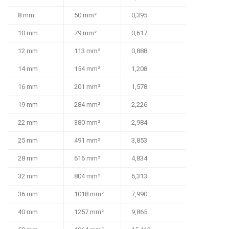
8 mm
50 mm²
0,395
10 mm
79 mm²
0,617
12 mm
113 mm²
0,888
14 mm
154 mm²
1,208
16 mm
201 mm²
1,578
19 mm
284 mm²
2,226
22 mm
380 mm²
2,984
25 mm
491 mm²
3,853
28 mm
616 mm²
4,834
32 mm
804 mm²
6,313
36 mm
1018 mm²
7,990
40 mm
1257 mm²
9,865