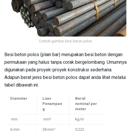
Contoh gambar besi beton polos
Besi beton polos (plain bar) merupakan besi beton dengan
permukaan yang halus tanpa corak bergelombang. Umumnya
digunakan pada proyek-proyek konstruksi sederhana.
Adapun berat jenis besi beton polos dapat anda lihat melalui
tabel dibawah ini:
Diameter
Luas
Berat
Penampan
nominal per
g
meter
mm
mm²
kg/m
6 mm
28 mm²
0,222