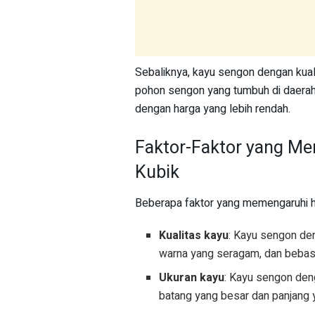
Sebaliknya, kayu sengon dengan kuali
pohon sengon yang tumbuh di daerah 
dengan harga yang lebih rendah.
Faktor-Faktor yang M
Kubik
Beberapa faktor yang memengaruhi ha
Kualitas kayu
: Kayu sengon deng
warna yang seragam, dan bebas da
Ukuran kayu
: Kayu sengon deng
batang yang besar dan panjang y