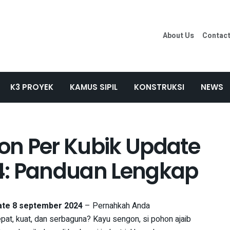
About Us
Contac
K3 PROYEK
KAMUS SIPIL
KONSTRUKSI
NEWS
n Per Kubik Update
4: Panduan Lengkap
ate 8 september 2024
– Pernahkah Anda
t, kuat, dan serbaguna? Kayu sengon, si pohon ajaib