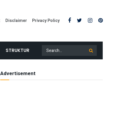
t
Disclaimer
Privacy Policy
STRUKTUR
Advertisement