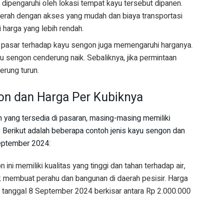
 dipengaruhi oleh lokasi tempat kayu tersebut dipanen.
erah dengan akses yang mudah dan biaya transportasi
 harga yang lebih rendah.
n pasar terhadap kayu sengon juga memengaruhi harganya.
yu sengon cenderung naik. Sebaliknya, jika permintaan
erung turun.
on dan Harga Per Kubiknya
 yang tersedia di pasaran, masing-masing memiliki
. Berikut adalah beberapa contoh jenis kayu sengon dan
September 2024:
 ini memiliki kualitas yang tinggi dan tahan terhadap air,
k membuat perahu dan bangunan di daerah pesisir. Harga
a tanggal 8 September 2024 berkisar antara Rp 2.000.000