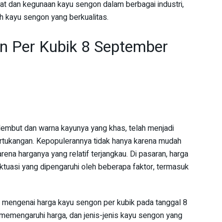
faat dan kegunaan kayu sengon dalam berbagai industri,
h kayu sengon yang berkualitas.
n Per Kubik 8 September
embut dan warna kayunya yang khas, telah menjadi
ertukangan. Kepopulerannya tidak hanya karena mudah
arena harganya yang relatif terjangkau. Di pasaran, harga
ktuasi yang dipengaruhi oleh beberapa faktor, termasuk
ut mengenai harga kayu sengon per kubik pada tanggal 8
memengaruhi harga, dan jenis-jenis kayu sengon yang