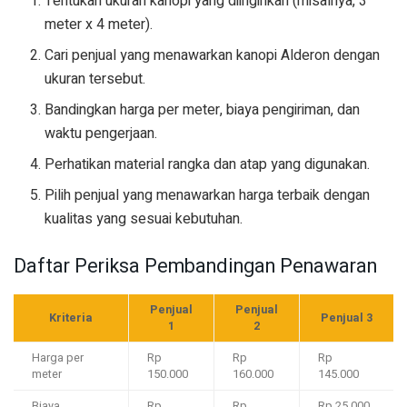
Tentukan ukuran kanopi yang diinginkan (misalnya, 3
meter x 4 meter).
Cari penjual yang menawarkan kanopi Alderon dengan
ukuran tersebut.
Bandingkan harga per meter, biaya pengiriman, dan
waktu pengerjaan.
Perhatikan material rangka dan atap yang digunakan.
Pilih penjual yang menawarkan harga terbaik dengan
kualitas yang sesuai kebutuhan.
Daftar Periksa Pembandingan Penawaran
Penjual
Penjual
Kriteria
Penjual 3
1
2
Harga per
Rp
Rp
Rp
meter
150.000
160.000
145.000
Biaya
Rp
Rp
Rp 25.000