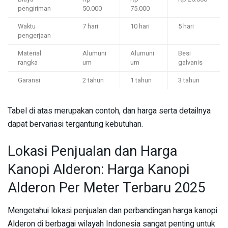
pengiriman
50.000
75.000
Waktu
7 hari
10 hari
5 hari
pengerjaan
Material
Alumuni
Alumuni
Besi
rangka
um
um
galvanis
Garansi
2 tahun
1 tahun
3 tahun
Tabel di atas merupakan contoh, dan harga serta detailnya
dapat bervariasi tergantung kebutuhan.
Lokasi Penjualan dan Harga
Kanopi Alderon: Harga Kanopi
Alderon Per Meter Terbaru 2025
Mengetahui lokasi penjualan dan perbandingan harga kanopi
Alderon di berbagai wilayah Indonesia sangat penting untuk