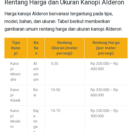
Rentang Harga dan Ukuran Kanopi Alderon
Harga kanopi Alderon bervariasi tergantung pada tipe,
model, bahan, dan ukuran. Tabel berikut memberikan
gambaran umum rentang harga dan ukuran kanopi Alderon:
Tipe
Ba
Rentang
Rentang Harga
Kano
ha
Ukuran (meter
(per meter
pi
n
persegi)
persegi)
Kano
Al
5-20
Rp 200.000 – Rp
pi
um
400.000
Minim
uni
alis
um
Kano
Be
10-50
Rp 350.000 – Rp
pi
si
600.000
Klasik
Kano
Baj
15-75
Rp 250.000 – Rp
pi
a
500.000
Mode
rin
rn
ga