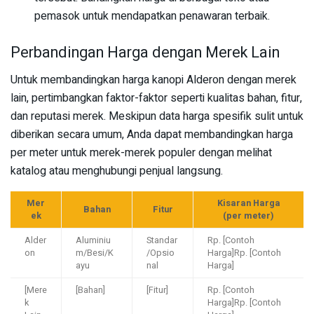
pemasok untuk mendapatkan penawaran terbaik.
Perbandingan Harga dengan Merek Lain
Untuk membandingkan harga kanopi Alderon dengan merek
lain, pertimbangkan faktor-faktor seperti kualitas bahan, fitur,
dan reputasi merek. Meskipun data harga spesifik sulit untuk
diberikan secara umum, Anda dapat membandingkan harga
per meter untuk merek-merek populer dengan melihat
katalog atau menghubungi penjual langsung.
Mer
Kisaran Harga
Bahan
Fitur
ek
(per meter)
Alder
Aluminiu
Standar
Rp. [Contoh
on
m/Besi/K
/Opsio
Harga]Rp. [Contoh
ayu
nal
Harga]
[Mere
[Bahan]
[Fitur]
Rp. [Contoh
k
Harga]Rp. [Contoh