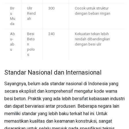
Bir
Ulir
300
Cocok untuk struktur
u
Rend
dengan beban ringan
Mu
ah
da
Ab
Besi
240
Kekuatan tekan lebih
u-
Beto
rendah dibandingkan
ab
n
dengan besi ulir
u
polo
s
Standar Nasional dan Internasional
Sayangnya, belum ada standar nasional di Indonesia yang
secara eksplisit dan komprehensif mengatur kode warna
besi beton. Praktik yang ada lebih bersifat kebiasaan industri
dan dapat bervariasi antar produsen. Beberapa negara lain
memiliki standar yang lebih baku terkait hal ini. Untuk
memastikan kualitas dan keamanan konstruksi, sangat
disarankan untuk selalu merujuk pada spesifikasi teknis