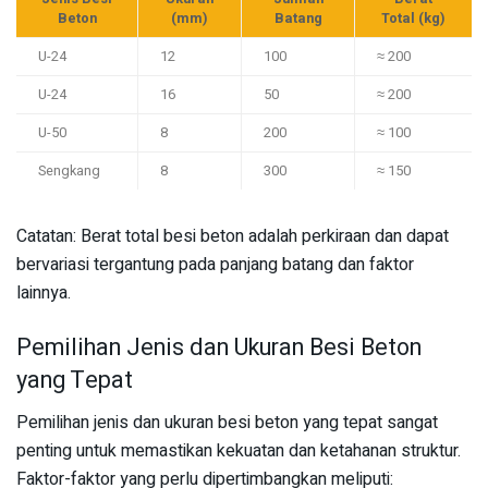
Beton
(mm)
Batang
Total (kg)
U-24
12
100
≈ 200
U-24
16
50
≈ 200
U-50
8
200
≈ 100
Sengkang
8
300
≈ 150
Catatan: Berat total besi beton adalah perkiraan dan dapat
bervariasi tergantung pada panjang batang dan faktor
lainnya.
Pemilihan Jenis dan Ukuran Besi Beton
yang Tepat
Pemilihan jenis dan ukuran besi beton yang tepat sangat
penting untuk memastikan kekuatan dan ketahanan struktur.
Faktor-faktor yang perlu dipertimbangkan meliputi: