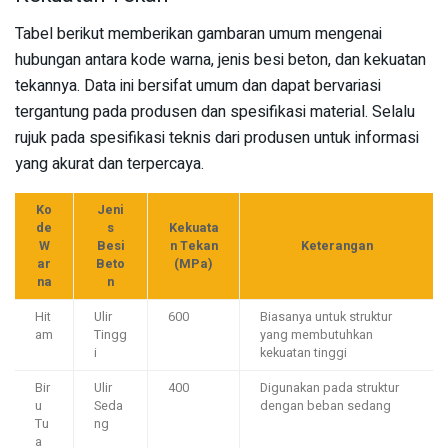
Tabel berikut memberikan gambaran umum mengenai
hubungan antara kode warna, jenis besi beton, dan kekuatan
tekannya. Data ini bersifat umum dan dapat bervariasi
tergantung pada produsen dan spesifikasi material. Selalu
rujuk pada spesifikasi teknis dari produsen untuk informasi
yang akurat dan terpercaya.
Ko
Jeni
de
s
Kekuata
W
Besi
n Tekan
Keterangan
ar
Beto
(MPa)
na
n
Hit
Ulir
600
Biasanya untuk struktur
am
Tingg
yang membutuhkan
i
kekuatan tinggi
Bir
Ulir
400
Digunakan pada struktur
u
Seda
dengan beban sedang
Tu
ng
a