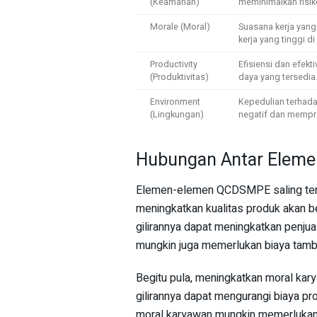
(Keamanan)
meminimalkan risik
Morale (Moral)
Suasana kerja yang
kerja yang tinggi d
Productivity
Efisiensi dan efe
(Produktivitas)
daya yang tersedia
Environment
Kepedulian terhad
(Lingkungan)
negatif dan mempro
Hubungan Antar Elem
Elemen-elemen QCDSMPE saling terka
meningkatkan kualitas produk akan 
gilirannya dapat meningkatkan penjual
mungkin juga memerlukan biaya tamb
Begitu pula, meningkatkan moral kar
gilirannya dapat mengurangi biaya p
moral karyawan mungkin memerlukan 