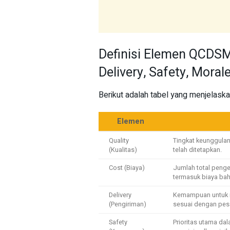
Definisi Elemen QCDSM
Delivery, Safety, Moral
Berikut adalah tabel yang menjelas
Elemen
Quality
Tingkat keunggulan
(Kualitas)
telah ditetapkan.
Cost (Biaya)
Jumlah total penge
termasuk biaya bah
Delivery
Kemampuan untuk m
(Pengiriman)
sesuai dengan pes
Safety
Prioritas utama da