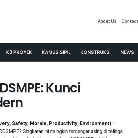
About Us
Contac
K3 PROYEK
KAMUS SIPIL
KONSTRUKSI
NEWS
CDSMPE: Kunci
dern
very, Safety, Morale, Productivity, Environment)
–
DSMPE? Singkatan ini mungkin terdengar asing di telinga,