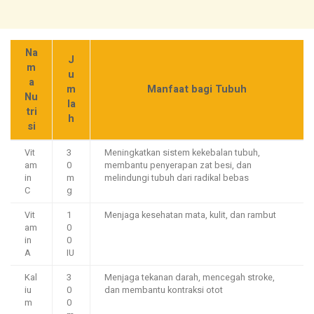
Na
J
m
u
a
m
Manfaat bagi Tubuh
Nu
la
tri
h
si
Vit
3
Meningkatkan sistem kekebalan tubuh,
am
0
membantu penyerapan zat besi, dan
in
m
melindungi tubuh dari radikal bebas
C
g
Vit
1
Menjaga kesehatan mata, kulit, dan rambut
am
0
in
0
A
IU
Kal
3
Menjaga tekanan darah, mencegah stroke,
iu
0
dan membantu kontraksi otot
m
0