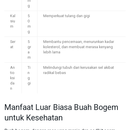
m
g
Kal
5
Memperkuat tulang dan gigi
siu
0
m
m
g
Ser
5
Membantu pencernaan, menurunkan kadar
at
gr
kolesterol, dan membuat merasa kenyang
a
lebih lama
m
An
Ti
Melindungi tubuh dari kerusakan sel akibat
tio
n
radikal bebas
ksi
g
da
gi
n
Manfaat Luar Biasa Buah Bogem
untuk Kesehatan