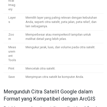
rical
Imag
ery
Layer
Memilih layer yang paling relevan dengan kebutuhan
s
Anda, seperti citra satelit, peta jalan, peta relief, dan
lain sebagainya.
Zoo
Memperbesar atau memperkecil tampilan untuk
m
melihat detail yang lebih jelas.
Meas
Mengukur jarak, luas, dan volume pada citra satelit.
urem
ent
Tools
Print
Mencetak citra satelit.
Save
Menyimpan citra satelit ke komputer Anda.
Mengunduh Citra Satelit Google dalam
Format yang Kompatibel dengan ArcGIS