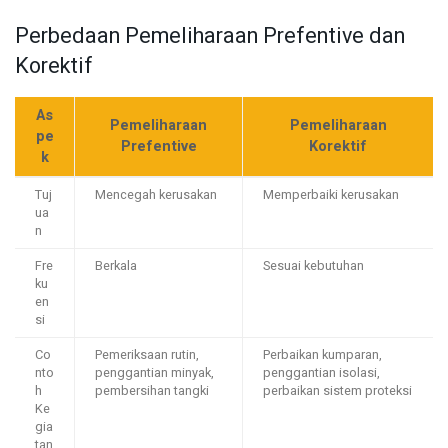
Perbedaan Pemeliharaan Prefentive dan
Korektif
As
Pemeliharaan
Pemeliharaan
pe
Prefentive
Korektif
k
Tuj
Mencegah kerusakan
Memperbaiki kerusakan
ua
n
Fre
Berkala
Sesuai kebutuhan
ku
en
si
Co
Pemeriksaan rutin,
Perbaikan kumparan,
nto
penggantian minyak,
penggantian isolasi,
h
pembersihan tangki
perbaikan sistem proteksi
Ke
gia
tan