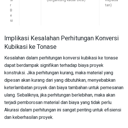
si
(tergantung kadar besi)
Kepada
r
tan)
B
e
si
Implikasi Kesalahan Perhitungan Konversi
Kubikasi ke Tonase
Kesalahan dalam perhitungan konversi kubikasi ke tonase
dapat berdampak signifikan terhadap biaya proyek
konstruksi. Jika perhitungan kurang, maka material yang
dipesan akan kurang dari yang dibutuhkan, menyebabkan
keterlambatan proyek dan biaya tambahan untuk pemesanan
ulang. Sebaliknya, jika perhitungan berlebihan, maka akan
terjadi pemborosan material dan biaya yang tidak perlu.
Akurasi dalam perhitungan ini sangat penting untuk efisiensi
dan keberhasilan proyek.