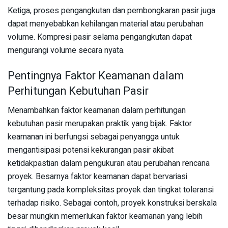
Ketiga, proses pengangkutan dan pembongkaran pasir juga
dapat menyebabkan kehilangan material atau perubahan
volume. Kompresi pasir selama pengangkutan dapat
mengurangi volume secara nyata.
Pentingnya Faktor Keamanan dalam
Perhitungan Kebutuhan Pasir
Menambahkan faktor keamanan dalam perhitungan
kebutuhan pasir merupakan praktik yang bijak. Faktor
keamanan ini berfungsi sebagai penyangga untuk
mengantisipasi potensi kekurangan pasir akibat
ketidakpastian dalam pengukuran atau perubahan rencana
proyek. Besarnya faktor keamanan dapat bervariasi
tergantung pada kompleksitas proyek dan tingkat toleransi
terhadap risiko. Sebagai contoh, proyek konstruksi berskala
besar mungkin memerlukan faktor keamanan yang lebih