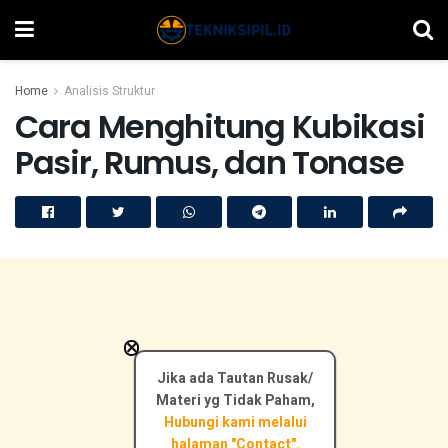
Home
Analisis Struktur
Cara Menghitung Kubikasi
Pasir, Rumus, dan Tonase
×
Jika ada Tautan Rusak/
Materi yg Tidak Paham,
Hubungi kami melalui
halaman "Contact".