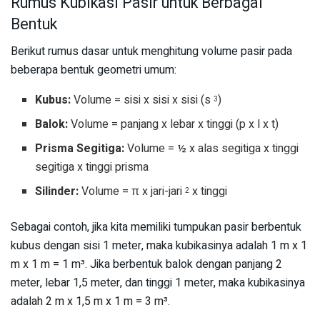
Rumus Kubikasi Pasir untuk Berbagai
Bentuk
Berikut rumus dasar untuk menghitung volume pasir pada
beberapa bentuk geometri umum:
Kubus:
Volume = sisi x sisi x sisi (s
)
3
Balok:
Volume = panjang x lebar x tinggi (p x l x t)
Prisma Segitiga:
Volume = ½ x alas segitiga x tinggi
segitiga x tinggi prisma
Silinder:
Volume = π x jari-jari
x tinggi
2
Sebagai contoh, jika kita memiliki tumpukan pasir berbentuk
kubus dengan sisi 1 meter, maka kubikasinya adalah 1 m x 1
m x 1 m = 1 m³. Jika berbentuk balok dengan panjang 2
meter, lebar 1,5 meter, dan tinggi 1 meter, maka kubikasinya
adalah 2 m x 1,5 m x 1 m = 3 m³.