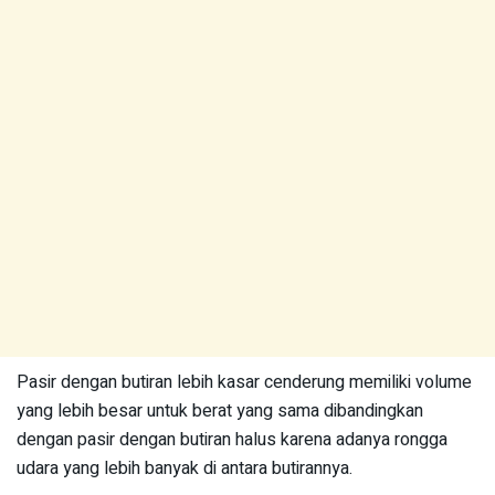
Pasir dengan butiran lebih kasar cenderung memiliki volume
yang lebih besar untuk berat yang sama dibandingkan
dengan pasir dengan butiran halus karena adanya rongga
udara yang lebih banyak di antara butirannya.