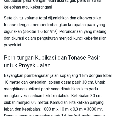
kebutuhan pasir dengan lebih akurat, gak perlu khawatir
kelebihan atau kekurangan!
Setelah itu, volume total dijumlahkan dan dikonversi ke
tonase dengan mempertimbangkan kerapatan pasir yang
digunakan (sekitar 1,6 ton/m³). Perencanaan yang matang
dan akurasi dalam pengukuran menjadi kunci keberhasilan
proyek ini.
Perhitungan Kubikasi dan Tonase Pasir
untuk Proyek Jalan
Bayangkan pembangunan jalan sepanjang 1 km dengan lebar
10 meter dan ketebalan lapisan dasar pasir 30 cm. Untuk
menghitung kubikasi pasir yang dibutuhkan, kita perlu
mengkonversi satuan terlebih dahulu. Ketebalan 30 cm
diubah menjadi 0,3 meter. Kemudian, kita kalikan panjang,
lebar, dan ketebalan: 1000 m x 10 m x 0,3 m = 3000 m³.
Dengan asumsi kerapatan pasir 1,6 ton/m³, maka tonase