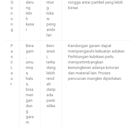
G
deru
ntun
rongga antar partikel yang lebih
u
ng
g
besar.
n
lebi
loka
u
h
si
n
kasa
peng
g
r
ambi
lan
P
Bera
Berv
Kandungan garam dapat
a
gam
arias
mempengaruhi kekuatan adukan.
s
,
i,
Perhitungan kubikasi perlu
ir
umu
terka
mempertimbangkan
L
mny
dang
kemungkinan adanya kotoran
a
a
lebih
dan material lain. Proses
u
halu
rend
pencucian mungkin diperlukan.
t
s,
ah
bisa
darip
men
ada
gan
pasir
dun
silika
g
gara
m