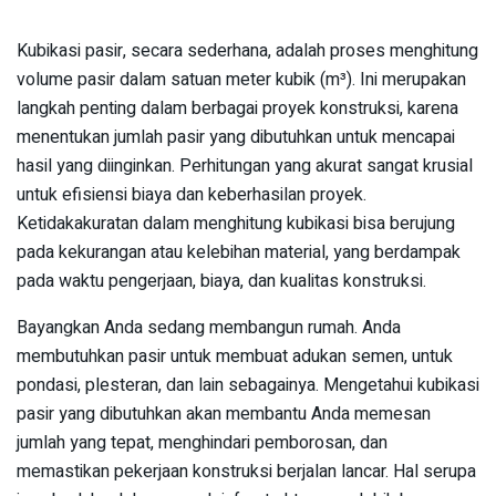
Kubikasi pasir, secara sederhana, adalah proses menghitung
volume pasir dalam satuan meter kubik (m³). Ini merupakan
langkah penting dalam berbagai proyek konstruksi, karena
menentukan jumlah pasir yang dibutuhkan untuk mencapai
hasil yang diinginkan. Perhitungan yang akurat sangat krusial
untuk efisiensi biaya dan keberhasilan proyek.
Ketidakakuratan dalam menghitung kubikasi bisa berujung
pada kekurangan atau kelebihan material, yang berdampak
pada waktu pengerjaan, biaya, dan kualitas konstruksi.
Bayangkan Anda sedang membangun rumah. Anda
membutuhkan pasir untuk membuat adukan semen, untuk
pondasi, plesteran, dan lain sebagainya. Mengetahui kubikasi
pasir yang dibutuhkan akan membantu Anda memesan
jumlah yang tepat, menghindari pemborosan, dan
memastikan pekerjaan konstruksi berjalan lancar. Hal serupa