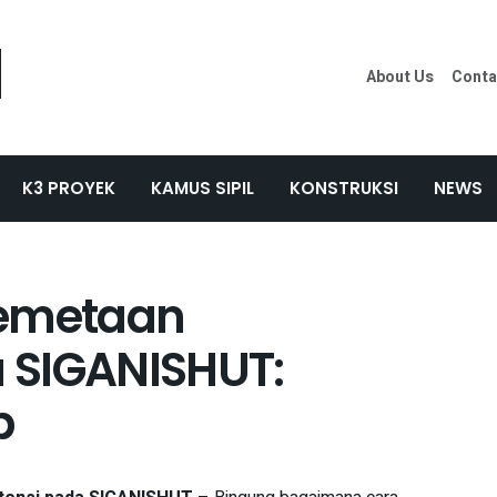
About Us
Conta
K3 PROYEK
KAMUS SIPIL
KONSTRUKSI
NEWS
Pemetaan
 SIGANISHUT:
p