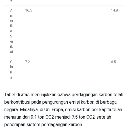
a
A
16.5
14.8
m
er
ik
a
S
er
ik
at
C
7.2
6.5
hi
n
a
Tabel di atas menunjukkan bahwa perdagangan karbon telah
berkontribusi pada pengurangan emisi karbon di berbagai
negara. Misalnya, di Uni Eropa, emisi karbon per kapita telah
menurun dari 9.1 ton CO2 menjadi 7.5 ton CO2 setelah
penerapan sistem perdagangan karbon.