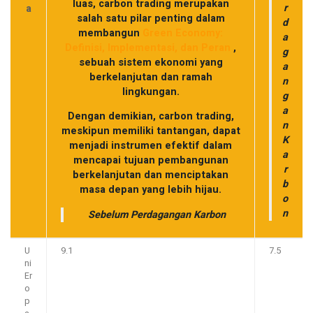
luas, carbon trading merupakan
r
a
salah satu pilar penting dalam
d
membangun
Green Economy:
a
Definisi, Implementasi, dan Peran
,
g
sebuah sistem ekonomi yang
a
berkelanjutan dan ramah
n
lingkungan.
g
a
Dengan demikian, carbon trading,
n
meskipun memiliki tantangan, dapat
K
menjadi instrumen efektif dalam
a
mencapai tujuan pembangunan
r
berkelanjutan dan menciptakan
b
masa depan yang lebih hijau.
o
n
Sebelum Perdagangan Karbon
U
9.1
7.5
ni
Er
o
p