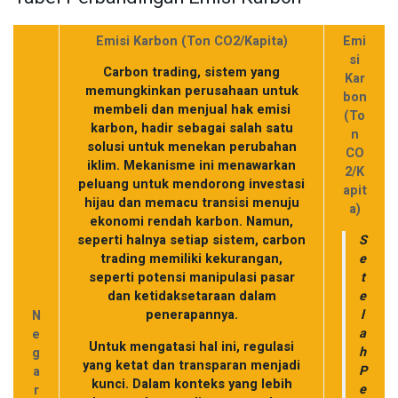
Emisi Karbon (Ton CO2/Kapita)
Emi
si
Carbon trading, sistem yang
Kar
memungkinkan perusahaan untuk
bon
membeli dan menjual hak emisi
(To
karbon, hadir sebagai salah satu
n
solusi untuk menekan perubahan
CO
iklim. Mekanisme ini menawarkan
2/K
peluang untuk mendorong investasi
apit
hijau dan memacu transisi menuju
a)
ekonomi rendah karbon. Namun,
seperti halnya setiap sistem, carbon
S
trading memiliki kekurangan,
e
seperti potensi manipulasi pasar
t
dan ketidaksetaraan dalam
e
penerapannya.
l
N
a
e
Untuk mengatasi hal ini, regulasi
h
g
yang ketat dan transparan menjadi
P
a
kunci. Dalam konteks yang lebih
e
r