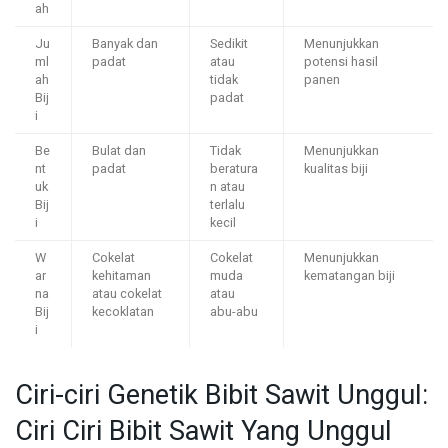
ah
Ju
Banyak dan
Sedikit
Menunjukkan
ml
padat
atau
potensi hasil
ah
tidak
panen
Bij
padat
i
Be
Bulat dan
Tidak
Menunjukkan
nt
padat
beratura
kualitas biji
uk
n atau
Bij
terlalu
i
kecil
W
Cokelat
Cokelat
Menunjukkan
ar
kehitaman
muda
kematangan biji
na
atau cokelat
atau
Bij
kecoklatan
abu-abu
i
Ciri-ciri Genetik Bibit Sawit Unggul:
Ciri Ciri Bibit Sawit Yang Unggul