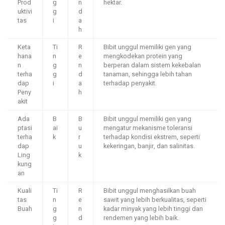
Prod
g
n
hektar.
uktivi
g
d
tas
i
a
h
Keta
Ti
R
Bibit unggul memiliki gen yang
hana
n
e
mengkodekan protein yang
n
g
n
berperan dalam sistem kekebalan
terha
g
d
tanaman, sehingga lebih tahan
dap
i
a
terhadap penyakit.
Peny
h
akit
Ada
B
B
Bibit unggul memiliki gen yang
ptasi
ai
u
mengatur mekanisme toleransi
terha
k
r
terhadap kondisi ekstrem, seperti
dap
u
kekeringan, banjir, dan salinitas.
Ling
k
kung
an
Kuali
Ti
R
Bibit unggul menghasilkan buah
tas
n
e
sawit yang lebih berkualitas, seperti
Buah
g
n
kadar minyak yang lebih tinggi dan
g
d
rendemen yang lebih baik.