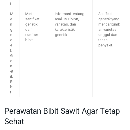
t
M
Minta
Informasi tentang
Sertifikat
e
sertifikat
asal usul bibit,
genetik yang
n
genetik
varietas, dan
mencantumk
g
dari
karakteristik
an varietas
e
sumber
genetik.
unggul dan
c
bibit.
tahan
e
penyakit.
k
G
e
n
et
ik
Bi
bi
t
Perawatan Bibit Sawit Agar Tetap
Sehat