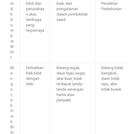
m
bibit dari
baik, dan
Penelitian
ili
perusahaa
pengalaman
Perkebunan.
h
n atau
dalam pembibitan
S
lembaga
sawit.
u
yang
m
terpercaya
b
.
er
Bi
bi
t
M
Perhatikan
Batang tegak,
Batang tidak
e
fisik bibit
daun hijau segar,
bengkok,
n
dengan
akar kuat, tidak
daun tidak
g
teliti.
terdapat tanda-
layu, akar
e
tanda serangan
tidak busuk.
c
hama atau
e
penyakit.
k
Fi
si
k
Bi
bi