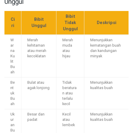
Unggul
Bibit
Ci
Bibit
Tidak
Deskripsi
ri
Unggul
Unggul
W
Merah
Merah
Menunjukkan
ar
kehitaman
muda
kematangan buah
na
atau merah
atau
dan kandungan
Ku
kecoklatan
hijau
minyak
lit
Bu
ah
Be
Bulat atau
Tidak
Menunjukkan
nt
agak lonjong
beratura
kualitas buah
uk
n atau
Bu
terlalu
ah
kecil
Uk
Besar dan
Kecil
Menunjukkan
ur
padat
atau
kualitas buah
an
lembek
Bu