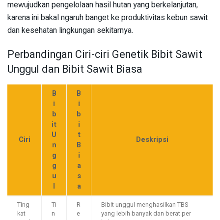
mewujudkan pengelolaan hasil hutan yang berkelanjutan,
karena ini bakal ngaruh banget ke produktivitas kebun sawit
dan kesehatan lingkungan sekitarnya.
Perbandingan Ciri-ciri Genetik Bibit Sawit
Unggul dan Bibit Sawit Biasa
B
B
i
i
b
b
it
i
U
t
Ciri
Deskripsi
n
B
g
i
g
a
u
s
l
a
Ting
Ti
R
Bibit unggul menghasilkan TBS
kat
n
e
yang lebih banyak dan berat per