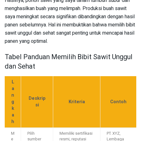
Hasilnya, pohon sawit yang saya tanam tumbuh subur dan
menghasilkan buah yang melimpah. Produksi buah sawit
saya meningkat secara signifikan dibandingkan dengan hasil
panen sebelumnya. Hal ini membuktikan bahwa memilih bibit
sawit unggul dan sehat sangat penting untuk mencapai hasil
panen yang optimal.
Tabel Panduan Memilih Bibit Sawit Unggul
dan Sehat
L
a
n
Deskrip
g
Kriteria
Contoh
si
k
a
h
M
Pilih
Memiliki sertifikasi
PT. XYZ,
e
sumber
resmi, reputasi
Lembaga