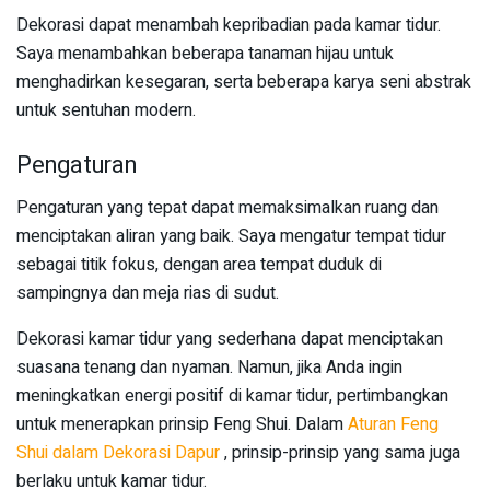
Dekorasi dapat menambah kepribadian pada kamar tidur.
Saya menambahkan beberapa tanaman hijau untuk
menghadirkan kesegaran, serta beberapa karya seni abstrak
untuk sentuhan modern.
Pengaturan
Pengaturan yang tepat dapat memaksimalkan ruang dan
menciptakan aliran yang baik. Saya mengatur tempat tidur
sebagai titik fokus, dengan area tempat duduk di
sampingnya dan meja rias di sudut.
Dekorasi kamar tidur yang sederhana dapat menciptakan
suasana tenang dan nyaman. Namun, jika Anda ingin
meningkatkan energi positif di kamar tidur, pertimbangkan
untuk menerapkan prinsip Feng Shui. Dalam
Aturan Feng
Shui dalam Dekorasi Dapur
, prinsip-prinsip yang sama juga
berlaku untuk kamar tidur.