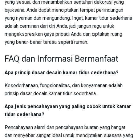
yang sesuai, dan menambahkan sentuhan dekorasi yang
bijaksana, Anda dapat menciptakan tempat perlindungan
yang nyaman dan mengundang. Ingat, kamar tidur sederhana
adalah cerminan dari diri Anda, jadi jangan ragu untuk
mengekspresikan gaya pribadi Anda dan ciptakan ruang
yang benar-benar terasa seperti rumah.
FAQ dan Informasi Bermanfaat
Apa prinsip dasar desain kamar tidur sederhana?
Kesederhanaan, fungsionalitas, dan kenyamanan adalah
prinsip dasar desain kamar tidur sederhana.
Apa jenis pencahayaan yang paling cocok untuk kamar
tidur sederhana?
Pencahayaan alami dan pencahayaan buatan yang hangat
dan menyebar sangat ideal untuk menciptakan suasana yang