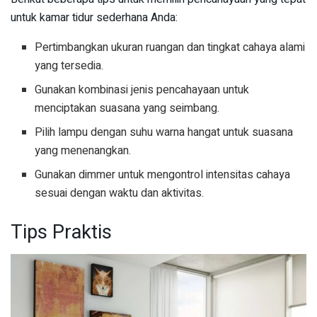
untuk kamar tidur sederhana Anda:
Pertimbangkan ukuran ruangan dan tingkat cahaya alami
yang tersedia.
Gunakan kombinasi jenis pencahayaan untuk
menciptakan suasana yang seimbang.
Pilih lampu dengan suhu warna hangat untuk suasana
yang menenangkan.
Gunakan dimmer untuk mengontrol intensitas cahaya
sesuai dengan waktu dan aktivitas.
Tips Praktis