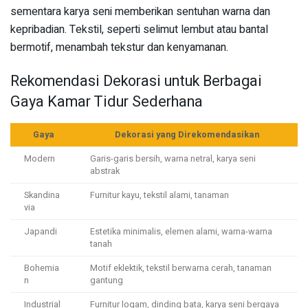
sementara karya seni memberikan sentuhan warna dan
kepribadian. Tekstil, seperti selimut lembut atau bantal
bermotif, menambah tekstur dan kenyamanan.
Rekomendasi Dekorasi untuk Berbagai
Gaya Kamar Tidur Sederhana
Gaya
Dekorasi yang Direkomendasikan
Modern
Garis-garis bersih, warna netral, karya seni
abstrak
Skandina
Furnitur kayu, tekstil alami, tanaman
via
Japandi
Estetika minimalis, elemen alami, warna-warna
tanah
Bohemia
Motif eklektik, tekstil berwarna cerah, tanaman
n
gantung
Industrial
Furnitur logam, dinding bata, karya seni bergaya