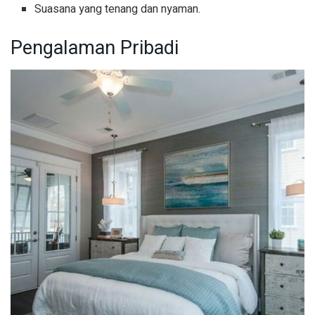
Suasana yang tenang dan nyaman.
Pengalaman Pribadi