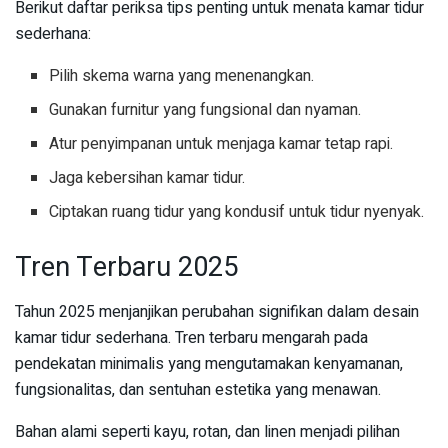
Berikut daftar periksa tips penting untuk menata kamar tidur
sederhana:
Pilih skema warna yang menenangkan.
Gunakan furnitur yang fungsional dan nyaman.
Atur penyimpanan untuk menjaga kamar tetap rapi.
Jaga kebersihan kamar tidur.
Ciptakan ruang tidur yang kondusif untuk tidur nyenyak.
Tren Terbaru 2025
Tahun 2025 menjanjikan perubahan signifikan dalam desain
kamar tidur sederhana. Tren terbaru mengarah pada
pendekatan minimalis yang mengutamakan kenyamanan,
fungsionalitas, dan sentuhan estetika yang menawan.
Bahan alami seperti kayu, rotan, dan linen menjadi pilihan