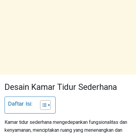
Desain Kamar Tidur Sederhana
Daftar Isi:
Kamar tidur sederhana mengedepankan fungsionalitas dan
kenyamanan, menciptakan ruang yang menenangkan dan