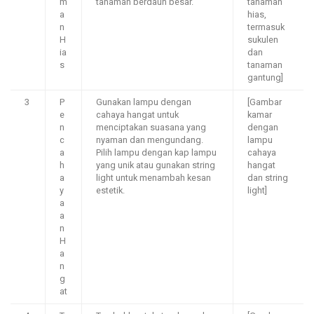
m
tanaman berdaun besar.
tanaman
a
hias,
n
termasuk
H
sukulen
ia
dan
s
tanaman
gantung]
3
P
Gunakan lampu dengan
[Gambar
e
cahaya hangat untuk
kamar
n
menciptakan suasana yang
dengan
c
nyaman dan mengundang.
lampu
a
Pilih lampu dengan kap lampu
cahaya
h
yang unik atau gunakan string
hangat
a
light untuk menambah kesan
dan string
y
estetik.
light]
a
a
n
H
a
n
g
at