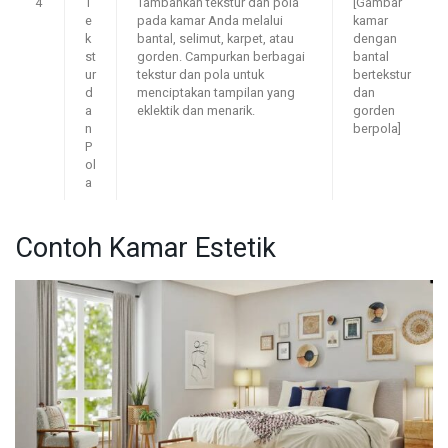
4
T
Tambahkan tekstur dan pola
[Gambar
e
pada kamar Anda melalui
kamar
k
bantal, selimut, karpet, atau
dengan
st
gorden. Campurkan berbagai
bantal
ur
tekstur dan pola untuk
bertekstur
d
menciptakan tampilan yang
dan
a
eklektik dan menarik.
gorden
n
berpola]
P
ol
a
Contoh Kamar Estetik