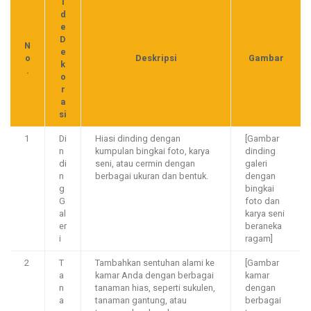
I
d
e
D
N
e
o
Deskripsi
Gambar
k
.
o
r
a
si
1
Di
Hiasi dinding dengan
[Gambar
n
kumpulan bingkai foto, karya
dinding
di
seni, atau cermin dengan
galeri
n
berbagai ukuran dan bentuk.
dengan
g
bingkai
G
foto dan
al
karya seni
er
beraneka
i
ragam]
2
T
Tambahkan sentuhan alami ke
[Gambar
a
kamar Anda dengan berbagai
kamar
n
tanaman hias, seperti sukulen,
dengan
a
tanaman gantung, atau
berbagai