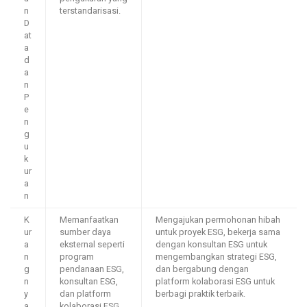
n
terstandarisasi.
D
at
a
d
a
n
P
e
n
g
u
k
ur
a
n
K
Memanfaatkan
Mengajukan permohonan hibah
ur
sumber daya
untuk proyek ESG, bekerja sama
a
eksternal seperti
dengan konsultan ESG untuk
n
program
mengembangkan strategi ESG,
g
pendanaan ESG,
dan bergabung dengan
n
konsultan ESG,
platform kolaborasi ESG untuk
y
dan platform
berbagi praktik terbaik.
a
kolaborasi ESG.