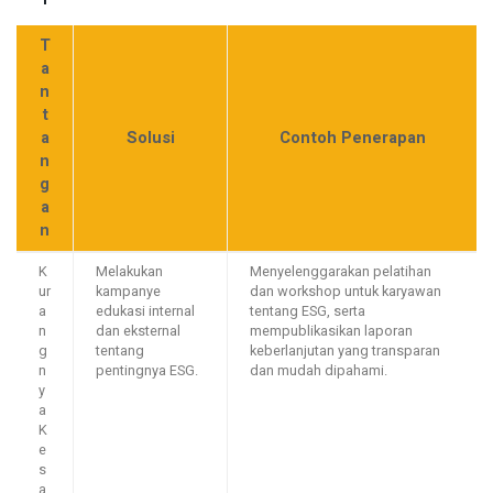
T
a
n
t
a
Solusi
Contoh Penerapan
n
g
a
n
K
Melakukan
Menyelenggarakan pelatihan
ur
kampanye
dan workshop untuk karyawan
a
edukasi internal
tentang ESG, serta
n
dan eksternal
mempublikasikan laporan
g
tentang
keberlanjutan yang transparan
n
pentingnya ESG.
dan mudah dipahami.
y
a
K
e
s
a