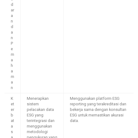
d
ar
a
n
d
a
n
P
e
m
a
h
a
m
a
n
K
Menerapkan
Menggunakan platform ESG
et
sistem
reporting yang terakreditasi dan
er
pelacakan data
bekerja sama dengan konsultan
b
ESG yang
ESG untuk memastikan akurasi
at
terintegrasi dan
data.
a
menggunakan
s
metodologi
a
pengukuran yang