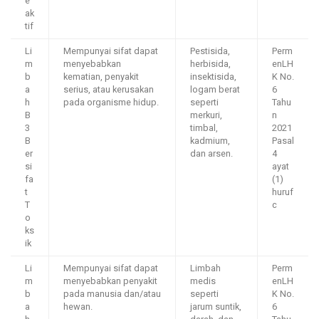
e
ak
tif
Li
Mempunyai sifat dapat
Pestisida,
Perm
m
menyebabkan
herbisida,
enLH
b
kematian, penyakit
insektisida,
K No.
a
serius, atau kerusakan
logam berat
6
h
pada organisme hidup.
seperti
Tahu
B
merkuri,
n
3
timbal,
2021
B
kadmium,
Pasal
er
dan arsen.
4
si
ayat
fa
(1)
t
huruf
T
c
o
ks
ik
Li
Mempunyai sifat dapat
Limbah
Perm
m
menyebabkan penyakit
medis
enLH
b
pada manusia dan/atau
seperti
K No.
a
hewan.
jarum suntik,
6