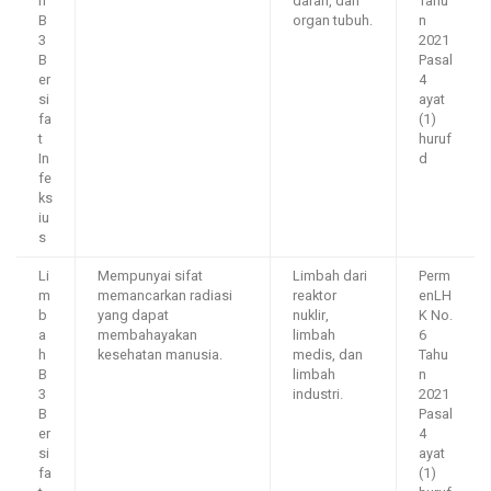
h
darah, dan
Tahu
B
organ tubuh.
n
3
2021
B
Pasal
er
4
si
ayat
fa
(1)
t
huruf
In
d
fe
ks
iu
s
Li
Mempunyai sifat
Limbah dari
Perm
m
memancarkan radiasi
reaktor
enLH
b
yang dapat
nuklir,
K No.
a
membahayakan
limbah
6
h
kesehatan manusia.
medis, dan
Tahu
B
limbah
n
3
industri.
2021
B
Pasal
er
4
si
ayat
fa
(1)