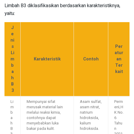
Limbah B3 diklasifikasikan berdasarkan karakteristiknya,
yaitu:
J
e
ni
s
Per
Li
atur
m
Karakteristik
Contoh
an
b
Ter
a
kait
h
B
3
Li
Mempunyai sifat
Asam sulfat,
Perm
m
merusak material lain
asam nitrat,
enLH
b
melalui reaksi kimia,
natrium
K No.
a
contohnya dapat
hidroksida,
6
h
menyebabkan luka
kalium
Tahu
B
bakar pada kulit.
hidroksida.
n
3
2021