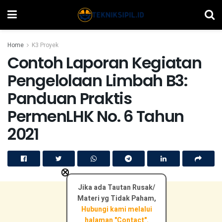
Home
K3 Proyek
Contoh Laporan Kegiatan
Pengelolaan Limbah B3:
Panduan Praktis
PermenLHK No. 6 Tahun
2021
×
Jika ada Tautan Rusak/
Materi yg Tidak Paham,
Hubungi kami melalui
halaman "Contact".