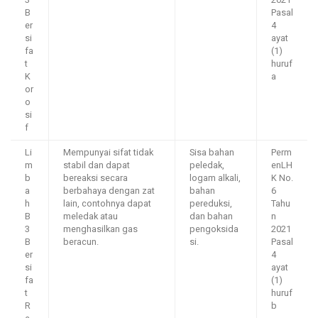
B
Pasal
er
4
si
ayat
fa
(1)
t
huruf
K
a
or
o
si
f
Li
Mempunyai sifat tidak
Sisa bahan
Perm
m
stabil dan dapat
peledak,
enLH
b
bereaksi secara
logam alkali,
K No.
a
berbahaya dengan zat
bahan
6
h
lain, contohnya dapat
pereduksi,
Tahu
B
meledak atau
dan bahan
n
3
menghasilkan gas
pengoksida
2021
B
beracun.
si.
Pasal
er
4
si
ayat
fa
(1)
t
huruf
R
b