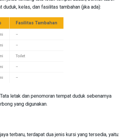
uduk, kelas, dan fasilitas tambahan (jika ada):
s
Fasilitas Tambahan
mi
–
mi
–
mi
Toilet
mi
–
mi
–
si. Tata letak dan penomoran tempat duduk sebenarnya
rbong yang digunakan.
ya terbaru, terdapat dua jenis kursi yang tersedia, yaitu: