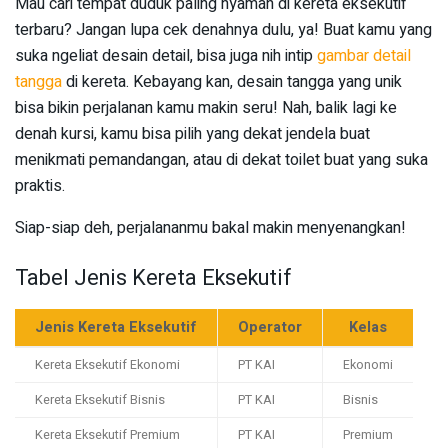
Mau cari tempat duduk paling nyaman di kereta eksekutif
terbaru? Jangan lupa cek denahnya dulu, ya! Buat kamu yang
suka ngeliat desain detail, bisa juga nih intip
gambar detail
tangga
di kereta. Kebayang kan, desain tangga yang unik
bisa bikin perjalanan kamu makin seru! Nah, balik lagi ke
denah kursi, kamu bisa pilih yang dekat jendela buat
menikmati pemandangan, atau di dekat toilet buat yang suka
praktis.
Siap-siap deh, perjalananmu bakal makin menyenangkan!
Tabel Jenis Kereta Eksekutif
Jenis Kereta Eksekutif
Operator
Kelas
Kereta Eksekutif Ekonomi
PT KAI
Ekonomi
Kereta Eksekutif Bisnis
PT KAI
Bisnis
Kereta Eksekutif Premium
PT KAI
Premium