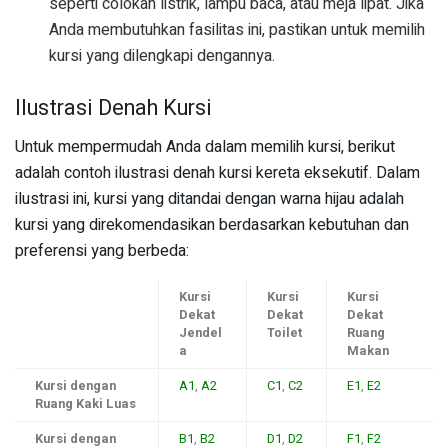
seperti colokan listrik, lampu baca, atau meja lipat. Jika
Anda membutuhkan fasilitas ini, pastikan untuk memilih
kursi yang dilengkapi dengannya.
Ilustrasi Denah Kursi
Untuk mempermudah Anda dalam memilih kursi, berikut
adalah contoh ilustrasi denah kursi kereta eksekutif. Dalam
ilustrasi ini, kursi yang ditandai dengan warna hijau adalah
kursi yang direkomendasikan berdasarkan kebutuhan dan
preferensi yang berbeda:
Kursi
Kursi
Kursi
Dekat
Dekat
Dekat
Jendel
Toilet
Ruang
a
Makan
Kursi dengan
A1
,
A2
C1
,
C2
E1
,
E2
Ruang Kaki Luas
Kursi dengan
B1
,
B2
D1
,
D2
F1
,
F2