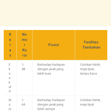
K
No
e
mo
Fasilitas
l
r
Posisi
Tambahan
a
Ku
s
rsi
E
1-
Berhadap-hadapan
Colokan listrik,
k
48
dengan jarak yang
meja lipat,
s
lebih luas
lampu baca
e
k
ut
if
Bi
1-
Berhadap-hadapan
Colokan listrik,
s
64
dengan jarak yang
meja lipat
ni
lebih sempit