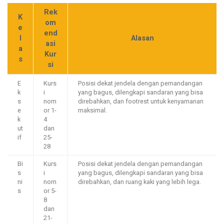
Rek
K
om
e
end
l
Alasan
asi
a
Kur
s
si
E
Kurs
Posisi dekat jendela dengan pemandangan
k
i
yang bagus, dilengkapi sandaran yang bisa
s
nom
direbahkan, dan footrest untuk kenyamanan
e
or 1-
maksimal.
k
4
ut
dan
if
25-
28
Bi
Kurs
Posisi dekat jendela dengan pemandangan
s
i
yang bagus, dilengkapi sandaran yang bisa
ni
nom
direbahkan, dan ruang kaki yang lebih lega.
s
or 5-
8
dan
21-