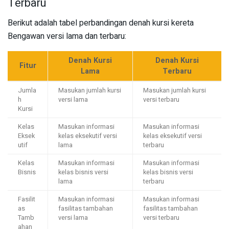
Terbaru
Berikut adalah tabel perbandingan denah kursi kereta
Bengawan versi lama dan terbaru:
Denah Kursi
Denah Kursi
Fitur
Lama
Terbaru
Jumla
Masukan jumlah kursi
Masukan jumlah kursi
h
versi lama
versi terbaru
Kursi
Kelas
Masukan informasi
Masukan informasi
Eksek
kelas eksekutif versi
kelas eksekutif versi
utif
lama
terbaru
Kelas
Masukan informasi
Masukan informasi
Bisnis
kelas bisnis versi
kelas bisnis versi
lama
terbaru
Fasilit
Masukan informasi
Masukan informasi
as
fasilitas tambahan
fasilitas tambahan
Tamb
versi lama
versi terbaru
ahan