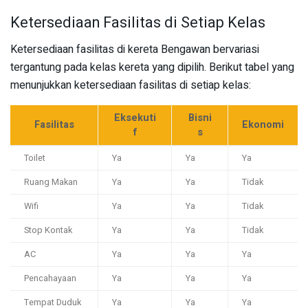
Ketersediaan Fasilitas di Setiap Kelas
Ketersediaan fasilitas di kereta Bengawan bervariasi
tergantung pada kelas kereta yang dipilih. Berikut tabel yang
menunjukkan ketersediaan fasilitas di setiap kelas:
Eksekuti
Bisni
Fasilitas
Ekonomi
f
s
Toilet
Ya
Ya
Ya
Ruang Makan
Ya
Ya
Tidak
Wifi
Ya
Ya
Tidak
Stop Kontak
Ya
Ya
Tidak
AC
Ya
Ya
Ya
Pencahayaan
Ya
Ya
Ya
Tempat Duduk
Ya
Ya
Ya