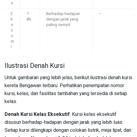
s
E
1-
Berhadap-hadapan
–
k
80
dengan jarak yang
o
paling sempit
n
o
m
i
Ilustrasi Denah Kursi
Untuk gambaran yang lebih jelas, berikut ilustrasi denah kursi
kereta Bengawan terbaru. Perhatikan penempatan nomor
kursi, kelas, dan fasilitas tambahan yang tersedia di setiap
kelas.
Denah Kursi Kelas Eksekutif
: Kursi kelas eksekutif
disusun berhadap-hadapan dengan jarak yang lebih luas.
Setiap kursi dilengkapi dengan colokan listrik, meja lipat, dan