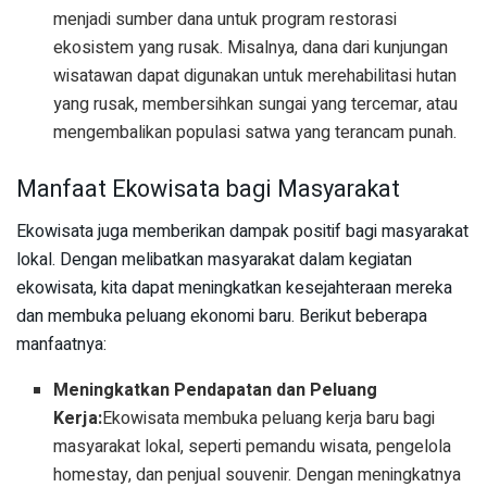
menjadi sumber dana untuk program restorasi
ekosistem yang rusak. Misalnya, dana dari kunjungan
wisatawan dapat digunakan untuk merehabilitasi hutan
yang rusak, membersihkan sungai yang tercemar, atau
mengembalikan populasi satwa yang terancam punah.
Manfaat Ekowisata bagi Masyarakat
Ekowisata juga memberikan dampak positif bagi masyarakat
lokal. Dengan melibatkan masyarakat dalam kegiatan
ekowisata, kita dapat meningkatkan kesejahteraan mereka
dan membuka peluang ekonomi baru. Berikut beberapa
manfaatnya:
Meningkatkan Pendapatan dan Peluang
Kerja:
Ekowisata membuka peluang kerja baru bagi
masyarakat lokal, seperti pemandu wisata, pengelola
homestay, dan penjual souvenir. Dengan meningkatnya