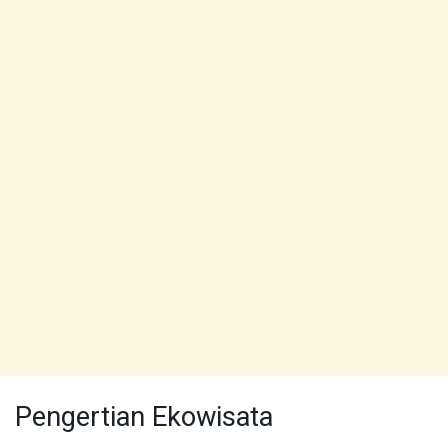
Pengertian Ekowisata