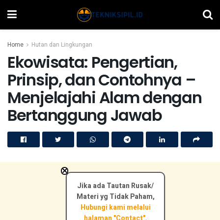
Home
Hutan dan Lingkungan
Ekowisata: Pengertian,
Prinsip, dan Contohnya –
Menjelajahi Alam dengan
Bertanggung Jawab
×
Jika ada Tautan Rusak/
Materi yg Tidak Paham,
Hubungi kami melalui
halaman "Contact".