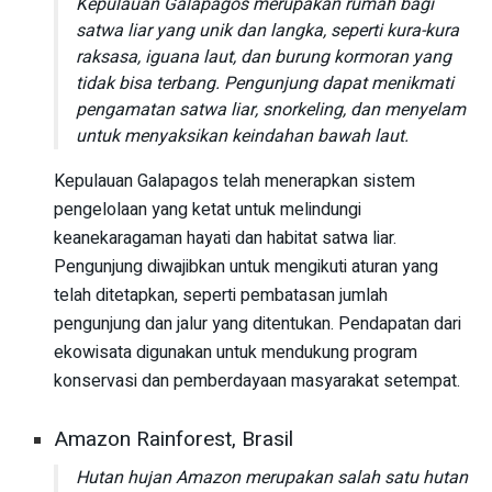
Kepulauan Galapagos merupakan rumah bagi
satwa liar yang unik dan langka, seperti kura-kura
raksasa, iguana laut, dan burung kormoran yang
tidak bisa terbang. Pengunjung dapat menikmati
pengamatan satwa liar, snorkeling, dan menyelam
untuk menyaksikan keindahan bawah laut.
Kepulauan Galapagos telah menerapkan sistem
pengelolaan yang ketat untuk melindungi
keanekaragaman hayati dan habitat satwa liar.
Pengunjung diwajibkan untuk mengikuti aturan yang
telah ditetapkan, seperti pembatasan jumlah
pengunjung dan jalur yang ditentukan. Pendapatan dari
ekowisata digunakan untuk mendukung program
konservasi dan pemberdayaan masyarakat setempat.
Amazon Rainforest, Brasil
Hutan hujan Amazon merupakan salah satu hutan