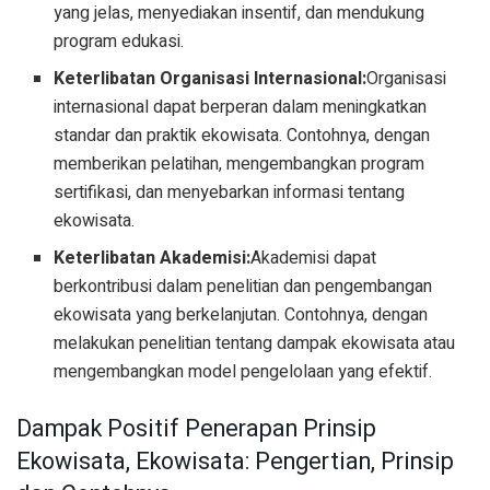
yang jelas, menyediakan insentif, dan mendukung
program edukasi.
Keterlibatan Organisasi Internasional:
Organisasi
internasional dapat berperan dalam meningkatkan
standar dan praktik ekowisata. Contohnya, dengan
memberikan pelatihan, mengembangkan program
sertifikasi, dan menyebarkan informasi tentang
ekowisata.
Keterlibatan Akademisi:
Akademisi dapat
berkontribusi dalam penelitian dan pengembangan
ekowisata yang berkelanjutan. Contohnya, dengan
melakukan penelitian tentang dampak ekowisata atau
mengembangkan model pengelolaan yang efektif.
Dampak Positif Penerapan Prinsip
Ekowisata, Ekowisata: Pengertian, Prinsip