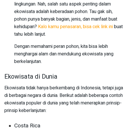
lingkungan. Nah, salah satu aspek penting dalam
ekowisata adalah keberadaan pohon. Tau gak sih,
pohon punya banyak bagian, jenis, dan manfaat buat
kehidupan?
Kalo kamu penasaran, bisa cek link ini
buat
tahu lebih lanjut.
Dengan memahami peran pohon, kita bisa lebih
menghargai alam dan mendukung ekowisata yang
berkelanjutan.
Ekowisata di Dunia
Ekowisata tidak hanya berkembang di Indonesia, tetapi juga
di berbagai negara di dunia. Berikut adalah beberapa contoh
ekowisata populer di dunia yang telah menerapkan prinsip-
prinsip keberlanjutan:
Costa Rica