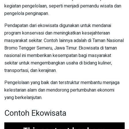
kegiatan pengelolaan, seperti menjadi pemandu wisata dan
pengelola penginapan.
Pendapatan dari ekowisata digunakan untuk mendanai
program konservasi dan meningkatkan kesejahteraan
masyarakat sekitar. Contoh lainnya adalah di Taman Nasional
Bromo Tengger Semeru, Jawa Timur. Ekowisata di taman
nasional ini memberikan kesempatan bagi masyarakat
sekitar untuk mengembangkan usaha di bidang kuliner,
transportasi, dan kerajinan.
Pengelolaan yang baik dan terstruktur membantu menjaga
kelestarian alam dan mendorong pertumbuhan ekonomi
yang berkelanjutan.
Contoh Ekowisata