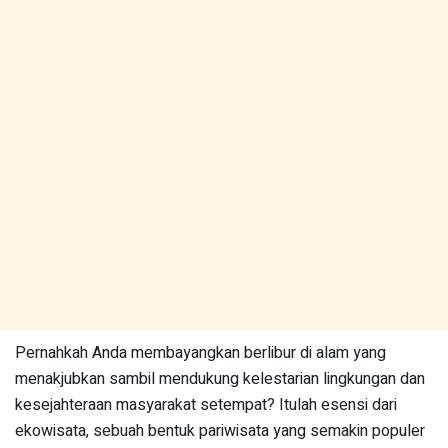
Pernahkah Anda membayangkan berlibur di alam yang
menakjubkan sambil mendukung kelestarian lingkungan dan
kesejahteraan masyarakat setempat? Itulah esensi dari
ekowisata, sebuah bentuk pariwisata yang semakin populer