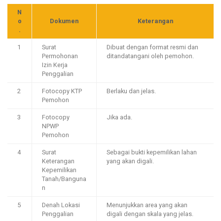
N
o
Dokumen
Keterangan
.
1
Surat
Dibuat dengan format resmi dan
Permohonan
ditandatangani oleh pemohon.
Izin Kerja
Penggalian
2
Fotocopy KTP
Berlaku dan jelas.
Pemohon
3
Fotocopy
Jika ada.
NPWP
Pemohon
4
Surat
Sebagai bukti kepemilikan lahan
Keterangan
yang akan digali.
Kepemilikan
Tanah/Banguna
n
5
Denah Lokasi
Menunjukkan area yang akan
Penggalian
digali dengan skala yang jelas.