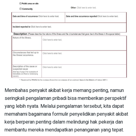
Membahas penyakit akibat kerja memang penting, namun
seringkali pengalaman pribadi bisa memberikan perspektif
yang lebih nyata. Melalui pengalaman tersebut, kita dapat
memahami bagaimana formulir penyelidikan penyakit akibat
kerja berperan penting dalam melindungi hak pekerja dan
membantu mereka mendapatkan penanganan yang tepat.