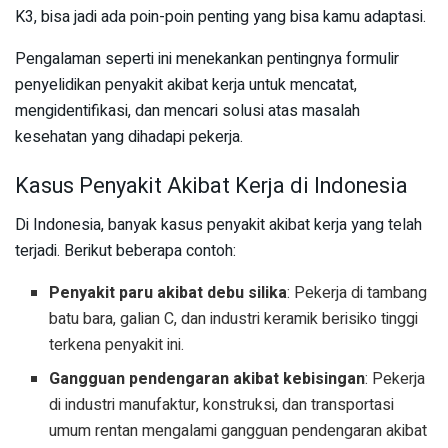
K3, bisa jadi ada poin-poin penting yang bisa kamu adaptasi.
Pengalaman seperti ini menekankan pentingnya formulir
penyelidikan penyakit akibat kerja untuk mencatat,
mengidentifikasi, dan mencari solusi atas masalah
kesehatan yang dihadapi pekerja.
Kasus Penyakit Akibat Kerja di Indonesia
Di Indonesia, banyak kasus penyakit akibat kerja yang telah
terjadi. Berikut beberapa contoh:
Penyakit paru akibat debu silika
: Pekerja di tambang
batu bara, galian C, dan industri keramik berisiko tinggi
terkena penyakit ini.
Gangguan pendengaran akibat kebisingan
: Pekerja
di industri manufaktur, konstruksi, dan transportasi
umum rentan mengalami gangguan pendengaran akibat