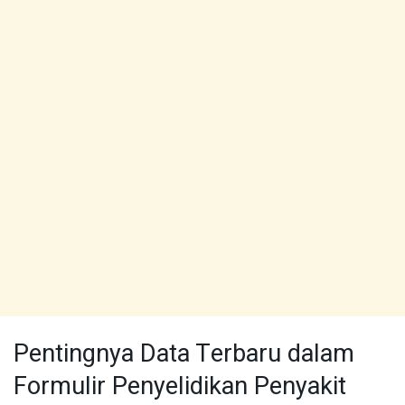
Pentingnya Data Terbaru dalam
Formulir Penyelidikan Penyakit