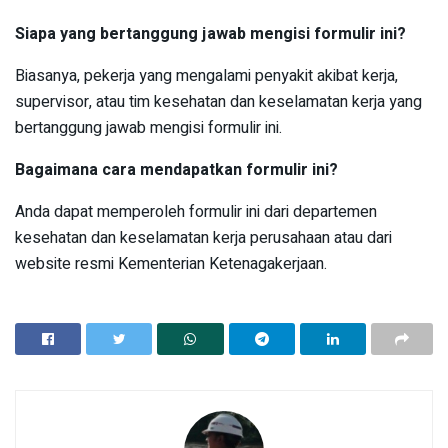
Siapa yang bertanggung jawab mengisi formulir ini?
Biasanya, pekerja yang mengalami penyakit akibat kerja,
supervisor, atau tim kesehatan dan keselamatan kerja yang
bertanggung jawab mengisi formulir ini.
Bagaimana cara mendapatkan formulir ini?
Anda dapat memperoleh formulir ini dari departemen
kesehatan dan keselamatan kerja perusahaan atau dari
website resmi Kementerian Ketenagakerjaan.