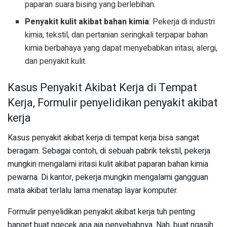
paparan suara bising yang berlebihan.
Penyakit kulit akibat bahan kimia
: Pekerja di industri
kimia, tekstil, dan pertanian seringkali terpapar bahan
kimia berbahaya yang dapat menyebabkan iritasi, alergi,
dan penyakit kulit.
Kasus Penyakit Akibat Kerja di Tempat
Kerja, Formulir penyelidikan penyakit akibat
kerja
Kasus penyakit akibat kerja di tempat kerja bisa sangat
beragam. Sebagai contoh, di sebuah pabrik tekstil, pekerja
mungkin mengalami iritasi kulit akibat paparan bahan kimia
pewarna. Di kantor, pekerja mungkin mengalami gangguan
mata akibat terlalu lama menatap layar komputer.
Formulir penyelidikan penyakit akibat kerja tuh penting
banget buat ngecek apa aja penyebabnya. Nah, buat ngasih