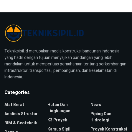
Tekniksipil.id merupakan media konstruksi bangunan Indonesia
yang hadir dengan tujuan menyajikan pandangan yang lebih
mendalam untuk memperluas pemahaman tentang perkembangan
infrastruktur, transportasi, pembangunan, dan keselamatan di
Indonesia.
Categories
Alat Berat
Hutan Dan
News
Lingkungan
Analisis Struktur
Piping Dan
K3 Proyek
Hidrologi
BIM & Geoteknik
Kamus Sipil
Proyek Konstruksi