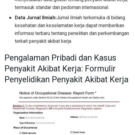
termasuk standar dan pedoman internasional.
Data Jurnal Ilmiah:
Jurnal ilmiah terkemuka di bidang
kesehatan dan keselamatan kerja dapat memberikan
informasi terbaru tentang penelitian dan perkembangan
terkait penyakit akibat kerja.
Pengalaman Pribadi dan Kasus
Penyakit Akibat Kerja: Formulir
Penyelidikan Penyakit Akibat Kerja