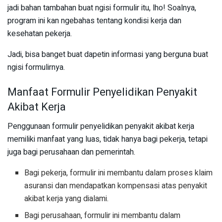
jadi bahan tambahan buat ngisi formulir itu, lho! Soalnya,
program ini kan ngebahas tentang kondisi kerja dan
kesehatan pekerja.
Jadi, bisa banget buat dapetin informasi yang berguna buat
ngisi formulirnya.
Manfaat Formulir Penyelidikan Penyakit
Akibat Kerja
Penggunaan formulir penyelidikan penyakit akibat kerja
memiliki manfaat yang luas, tidak hanya bagi pekerja, tetapi
juga bagi perusahaan dan pemerintah.
Bagi pekerja, formulir ini membantu dalam proses klaim
asuransi dan mendapatkan kompensasi atas penyakit
akibat kerja yang dialami.
Bagi perusahaan, formulir ini membantu dalam