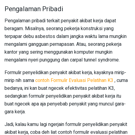
Pengalaman Pribadi
Pengalaman pribadi terkait penyakit akibat kerja dapat
beragam. Misalnya, seorang pekerja konstruksi yang
terpapar debu asbestos dalam jangka waktu lama mungkin
mengalami gangguan pernapasan. Atau, seorang pekerja
kantor yang sering menggunakan komputer mungkin
mengalami nyeri punggung dan carpal tunnel syndrome.
Formulir penyelidikan penyakit akibat kerja, kayaknya mirip-
mirip nih sama
contoh Formulir Evaluasi Pelatihan K3
, cuma
bedanya, ini kan buat ngecek efektivitas pelatihan K3,
sedangkan formulir penyelidikan penyakit akibat kerja itu
buat ngecek apa aja penyebab penyakit yang muncul gara-
gara kerja.
Jadi, kalau kamu lagi ngerjain formulir penyelidikan penyakit
akibat kerja, coba deh liat contoh formulir evaluasi pelatihan