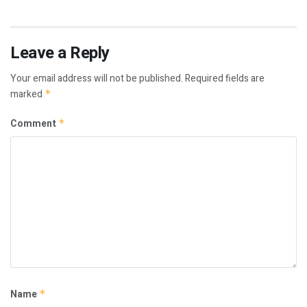
Leave a Reply
Your email address will not be published.
Required fields are
marked
*
Comment
*
Name
*