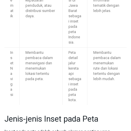
e
kepadatan
si di
informasi
m
penduduk, atau
Jawa
tematik dengan
at
distribusi sumber
Barat
lebih jelas.
ik
daya.
sebaga
i inset
pada
peta
Indone
sia.
In
Membantu
Peta
Membantu
s
pembaca dalam
detail
pembaca dalam
et
menavigasi dan
jalur
menemukan
N
menemukan
kereta
rute dan lokasi
a
lokasi tertentu
api
tertentu dengan
vi
pada peta.
sebaga
lebih mudah.
g
i inset
a
pada
si
peta
kota.
Jenis-jenis Inset pada Peta