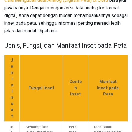
Cara Mengubah data Analog (Digitasi Peta) di QGIS
bisa jadi
jawabannya. Dengan mengonversi data analog ke format
digital, Anda dapat dengan mudah menambahkannya sebagai
inset pada peta, sehingga informasi penting menjadi lebih
jelas dan mudah dipahami.
Jenis, Fungsi, dan Manfaat Inset pada Peta
J
e
n
i
Conto
Manfaat
s
Fungsi Inset
h
Inset pada
I
Inset
Peta
n
s
e
t
In
Menampilkan
Peta
Membantu