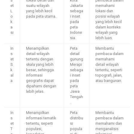
s
lokasi detail dari
kota
pembaca dalam
et
suatu wilayah
Jakarta
memahami
L
yang lebih kecil
sebaga
lokasi dan
o
pada peta utama.
i inset
posisi wilayah
k
pada
yang lebih kecil
a
peta
dalam konteks
si
Indone
wilayah yang
sia.
lebih luas.
In
Menampilkan
Peta
Membantu
s
detail wilayah
detail
pembaca dalam
et
tertentu dengan
gunung
memahami
S
skala yang lebih
Merapi
detail wilayah
k
besar, sehingga
sebaga
tertentu, seperti
al
informasi
i inset
topografi, jalan,
a
geografis dapat
pada
atau bangunan.
dipahami dengan
peta
lebih jelas.
Jawa
Tengah
.
In
Menampilkan
Peta
Membantu
s
informasi tematik
distribu
pembaca dalam
et
tertentu, seperti
si
memahami dan
T
populasi,
popula
menganalisis