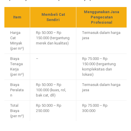
Menggunakan Jasa
Membeli Cat
Item
Pengecatan
Sendiri
Profesional
Harga
Rp 50.000 – Rp
Termasuk dalam harga
Cat
150.000 (tergantung
jasa
Minyak
merek dan kualitas)
(per m²)
Biaya
–
Rp 75.000 – Rp
Tenaga
150.000 (tergantung
Kerja
kompleksitas dan
(per m²)
lokasi)
Biaya
Rp 50.000 – Rp
Termasuk dalam harga
Peralata
100.000 (kuas, rol,
jasa
n
bak cat, dll)
Total
Rp 50.000 – Rp
Rp 75.000 – Rp
Biaya
250.000
300.000
(per m²)