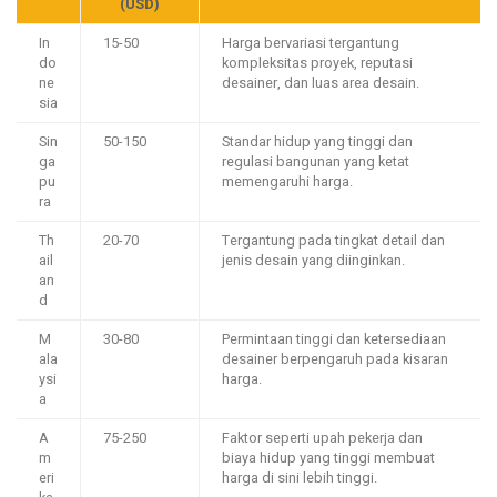
(USD)
In
15-50
Harga bervariasi tergantung
do
kompleksitas proyek, reputasi
ne
desainer, dan luas area desain.
sia
Sin
50-150
Standar hidup yang tinggi dan
ga
regulasi bangunan yang ketat
pu
memengaruhi harga.
ra
Th
20-70
Tergantung pada tingkat detail dan
ail
jenis desain yang diinginkan.
an
d
M
30-80
Permintaan tinggi dan ketersediaan
ala
desainer berpengaruh pada kisaran
ysi
harga.
a
A
75-250
Faktor seperti upah pekerja dan
m
biaya hidup yang tinggi membuat
eri
harga di sini lebih tinggi.