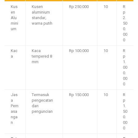
Kus
Kusen
Rp 250.000
10
R
en
aluminium
p
Alu
standar,
2.
mini
warna putih
50
um
0.
00
0
Kac
Kaca
Rp 100.000
10
R
a
tempered 8
p
mm
1.
00
0.
00
0
Jas
Termasuk
Rp 150.000
10
R
a
pengecatan
p
Pem
dan
1.
asa
penguncian
50
nga
0.
n
00
0