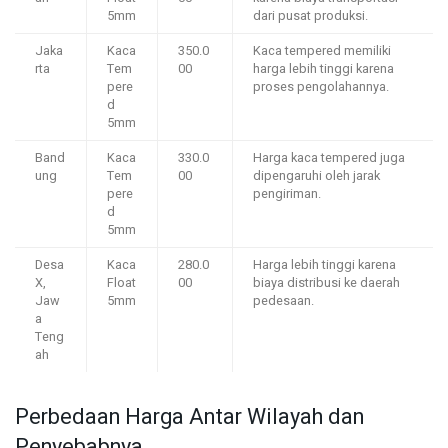
5mm
dari pusat produksi.
Jaka
Kaca
350.0
Kaca tempered memiliki
rta
Tem
00
harga lebih tinggi karena
pere
proses pengolahannya.
d
5mm
Band
Kaca
330.0
Harga kaca tempered juga
ung
Tem
00
dipengaruhi oleh jarak
pere
pengiriman.
d
5mm
Desa
Kaca
280.0
Harga lebih tinggi karena
X,
Float
00
biaya distribusi ke daerah
Jaw
5mm
pedesaan.
a
Teng
ah
Perbedaan Harga Antar Wilayah dan
Penyebabnya