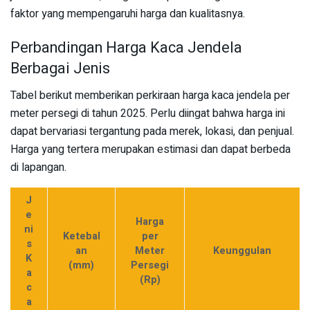
faktor yang mempengaruhi harga dan kualitasnya.
Perbandingan Harga Kaca Jendela
Berbagai Jenis
Tabel berikut memberikan perkiraan harga kaca jendela per
meter persegi di tahun 2025. Perlu diingat bahwa harga ini
dapat bervariasi tergantung pada merek, lokasi, dan penjual.
Harga yang tertera merupakan estimasi dan dapat berbeda
di lapangan.
J
e
Harga
ni
Ketebal
per
s
an
Meter
Keunggulan
K
(mm)
Persegi
a
(Rp)
c
a