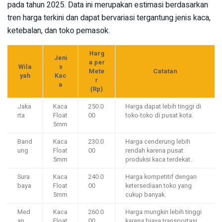
pada tahun 2025. Data ini merupakan estimasi berdasarkan
tren harga terkini dan dapat bervariasi tergantung jenis kaca,
ketebalan, dan toko pemasok.
Harg
Jeni
a per
Wila
s
Mete
Catatan
yah
Kac
r
a
(Rp)
Jaka
Kaca
250.0
Harga dapat lebih tinggi di
rta
Float
00
toko-toko di pusat kota.
5mm
Band
Kaca
230.0
Harga cenderung lebih
ung
Float
00
rendah karena pusat
5mm
produksi kaca terdekat.
Sura
Kaca
240.0
Harga kompetitif dengan
baya
Float
00
ketersediaan toko yang
5mm
cukup banyak.
Med
Kaca
260.0
Harga mungkin lebih tinggi
an
Float
00
karena biaya transportasi