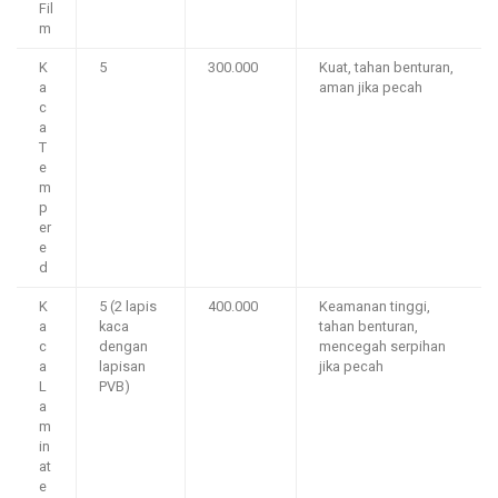
Fil
m
K
5
300.000
Kuat, tahan benturan,
a
aman jika pecah
c
a
T
e
m
p
er
e
d
K
5 (2 lapis
400.000
Keamanan tinggi,
a
kaca
tahan benturan,
c
dengan
mencegah serpihan
a
lapisan
jika pecah
L
PVB)
a
m
in
at
e