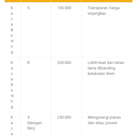
K
5
150.000
Transparan, harga
a
terjangkau
c
a
B
e
ni
n
g
K
8
200.000
Lebih kuat dan tahan
a
lama dibanding
c
ketebalan 5mm
a
B
e
ni
n
g
K
5
250.000
Mengurangi panas
a
(dengan
dan silau, privasi
c
film)
a