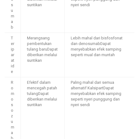
s
suntikan
nyeri sendi
u
m
a
b
T
Merangsang
Lebih mahal dari bisfosfonat
er
pembentukan
dan denosumabDapat
ip
tulang baruDapat
menyebabkan efek samping
ar
diberikan melalui
seperti mual dan muntah
at
suntikan
id
e
R
Efektif dalam
Paling mahal dari semua
o
mencegah patah
alternatif KalsipartDapat
m
tulangDapat
menyebabkan efek samping
o
diberikan melalui
seperti nyeri punggung dan
s
suntikan
nyeri sendi
o
z
u
m
a
b