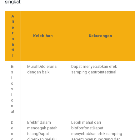
singkat:
A
lt
e
r
Kelebihan
Kekurangan
n
a
ti
f
Bi
MurahDitoleransi
Dapat menyebabkan efek
s
dengan baik
samping gastrointestinal
f
o
s
f
o
n
at
D
Efektif dalam
Lebih mahal dari
e
mencegah patah
bisfosfonatDapat
n
tulangDapat
menyebabkan efek samping
o
diberikan melalui
seperti nyeri punggung dan