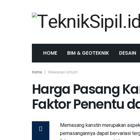
HOME
BIM & GEOTEKNIK
DESAIN
Home
Wawasan Umum
Harga Pasang Kan
Faktor Penentu d
Memasang kanstin merupakan aspek p
pemasangannya dapat bervariasi terga