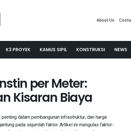
About Us
Conta
K3 PROYEK
KAMUS SIPIL
KONSTRUKSI
NEWS
stin per Meter:
an Kisaran Biaya
enting dalam pembangunan infrastruktur, dan harga
ntung pada sejumlah faktor. Artikel ini mengulas faktor-