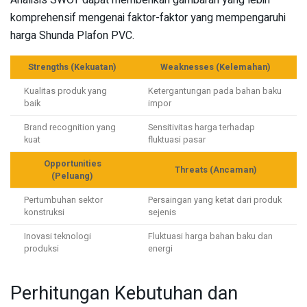
komprehensif mengenai faktor-faktor yang mempengaruhi
harga Shunda Plafon PVC.
Strengths (Kekuatan)
Weaknesses (Kelemahan)
Kualitas produk yang
Ketergantungan pada bahan baku
baik
impor
Brand recognition yang
Sensitivitas harga terhadap
kuat
fluktuasi pasar
Opportunities
Threats (Ancaman)
(Peluang)
Pertumbuhan sektor
Persaingan yang ketat dari produk
konstruksi
sejenis
Inovasi teknologi
Fluktuasi harga bahan baku dan
produksi
energi
Perhitungan Kebutuhan dan