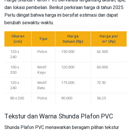
dan lokasi pembelian. Berikut perkiraan harga di tahun 2025.
Perlu diingat bahwa harga ini bersifat estimasi dan dapat
berubah sewaktu-waktu.
Ukuran
Harga
Harga per
Tipe
(cm)
Satuan (Rp)
m² (Rp)
120 x
Polos
150.000
62.500
240
100 x
Motif
120.000
60.000
200
Kayu
120 x
Motif
175.000
72.92
240
Batu
80 x 200
Polos
90.000
56.25
Tekstur dan Warna Shunda Plafon PVC
Shunda Plafon PVC menawarkan beragam pilihan tekstur