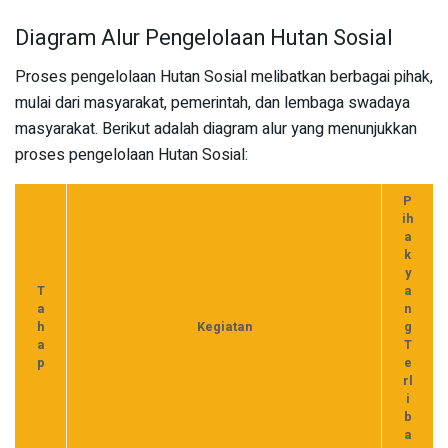
Diagram Alur Pengelolaan Hutan Sosial
Proses pengelolaan Hutan Sosial melibatkan berbagai pihak,
mulai dari masyarakat, pemerintah, dan lembaga swadaya
masyarakat. Berikut adalah diagram alur yang menunjukkan
proses pengelolaan Hutan Sosial:
P
ih
a
k
y
T
a
a
n
h
Kegiatan
g
a
T
p
e
rl
i
b
a