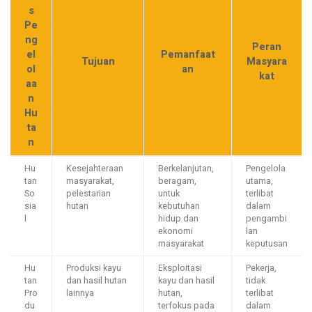
s
Pe
ng
Peran
el
Pemanfaat
Tujuan
Masyara
ol
an
kat
aa
n
Hu
ta
n
Hu
Kesejahteraan
Berkelanjutan,
Pengelola
tan
masyarakat,
beragam,
utama,
So
pelestarian
untuk
terlibat
sia
hutan
kebutuhan
dalam
l
hidup dan
pengambi
ekonomi
lan
masyarakat
keputusan
Hu
Produksi kayu
Eksploitasi
Pekerja,
tan
dan hasil hutan
kayu dan hasil
tidak
Pro
lainnya
hutan,
terlibat
du
terfokus pada
dalam