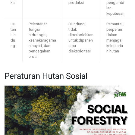
ksi
produksi
pengambi
lan
keputusan
Hu
Pelestarian
Dilindungi,
Pemantau,
tan
fungsi
tidak
berperan
Lin
hidrologis,
diperbolehkan
dalam
du
keanekaragama
untuk dipanen
menjaga
ng
n hayati, dan
atau
kelestaria
pencegahan
dieksploitasi
n hutan
erosi
Peraturan Hutan Sosial