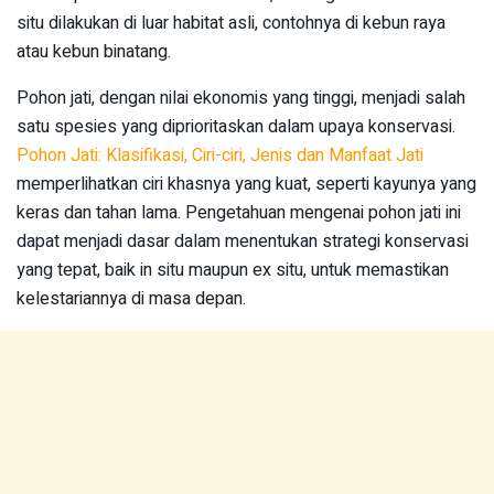
situ dilakukan di luar habitat asli, contohnya di kebun raya
atau kebun binatang.
Pohon jati, dengan nilai ekonomis yang tinggi, menjadi salah
satu spesies yang diprioritaskan dalam upaya konservasi.
Pohon Jati: Klasifikasi, Ciri-ciri, Jenis dan Manfaat Jati
memperlihatkan ciri khasnya yang kuat, seperti kayunya yang
keras dan tahan lama. Pengetahuan mengenai pohon jati ini
dapat menjadi dasar dalam menentukan strategi konservasi
yang tepat, baik in situ maupun ex situ, untuk memastikan
kelestariannya di masa depan.