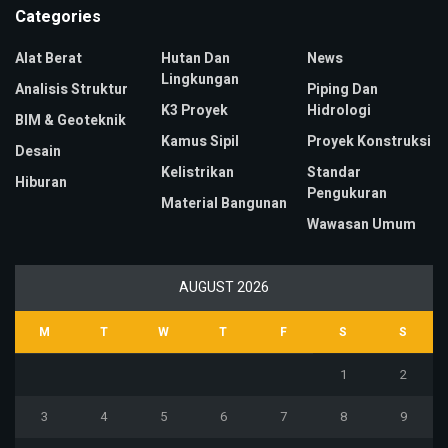
Categories
Alat Berat
Hutan Dan
News
Lingkungan
Analisis Struktur
Piping Dan
K3 Proyek
Hidrologi
BIM & Geoteknik
Kamus Sipil
Proyek Konstruksi
Desain
Kelistrikan
Standar
Hiburan
Pengukuran
Material Bangunan
Wawasan Umum
AUGUST 2026
M
T
W
T
F
S
S
1
2
3
4
5
6
7
8
9