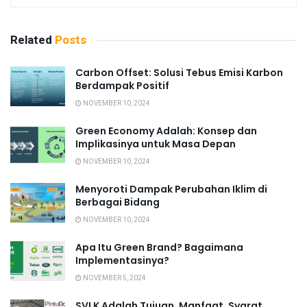
Related
Posts
Carbon Offset: Solusi Tebus Emisi Karbon
Berdampak Positif
NOVEMBER 10, 2024
Green Economy Adalah: Konsep dan
Implikasinya untuk Masa Depan
NOVEMBER 10, 2024
Menyoroti Dampak Perubahan Iklim di
Berbagai Bidang
NOVEMBER 10, 2024
Apa Itu Green Brand? Bagaimana
Implementasinya?
NOVEMBER 5, 2024
SVLK Adalah Tujuan, Manfaat, Syarat