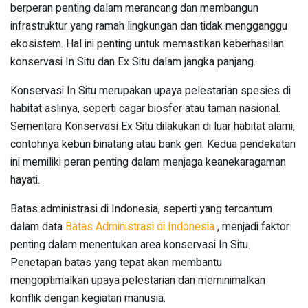
berperan penting dalam merancang dan membangun
infrastruktur yang ramah lingkungan dan tidak mengganggu
ekosistem. Hal ini penting untuk memastikan keberhasilan
konservasi In Situ dan Ex Situ dalam jangka panjang.
Konservasi In Situ merupakan upaya pelestarian spesies di
habitat aslinya, seperti cagar biosfer atau taman nasional.
Sementara Konservasi Ex Situ dilakukan di luar habitat alami,
contohnya kebun binatang atau bank gen. Kedua pendekatan
ini memiliki peran penting dalam menjaga keanekaragaman
hayati.
Batas administrasi di Indonesia, seperti yang tercantum
dalam data
Batas Administrasi di Indonesia
, menjadi faktor
penting dalam menentukan area konservasi In Situ.
Penetapan batas yang tepat akan membantu
mengoptimalkan upaya pelestarian dan meminimalkan
konflik dengan kegiatan manusia.