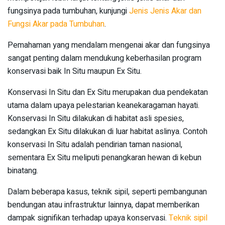
fungsinya pada tumbuhan, kunjungi
Jenis Jenis Akar dan
Fungsi Akar pada Tumbuhan
.
Pemahaman yang mendalam mengenai akar dan fungsinya
sangat penting dalam mendukung keberhasilan program
konservasi baik In Situ maupun Ex Situ.
Konservasi In Situ dan Ex Situ merupakan dua pendekatan
utama dalam upaya pelestarian keanekaragaman hayati.
Konservasi In Situ dilakukan di habitat asli spesies,
sedangkan Ex Situ dilakukan di luar habitat aslinya. Contoh
konservasi In Situ adalah pendirian taman nasional,
sementara Ex Situ meliputi penangkaran hewan di kebun
binatang.
Dalam beberapa kasus, teknik sipil, seperti pembangunan
bendungan atau infrastruktur lainnya, dapat memberikan
dampak signifikan terhadap upaya konservasi.
Teknik sipil