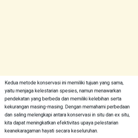
Kedua metode konservasi ini memiliki tujuan yang sama,
yaitu menjaga kelestarian spesies, namun menawarkan
pendekatan yang berbeda dan memiliki kelebihan serta
kekurangan masing-masing. Dengan memahami perbedaan
dan saling melengkapi antara konservasi in situ dan ex situ,
kita dapat meningkatkan efektivitas upaya pelestarian
keanekaragaman hayati secara keseluruhan.