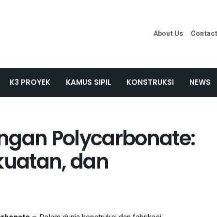
About Us
Contac
K3 PROYEK
KAMUS SIPIL
KONSTRUKSI
NEWS
gan Polycarbonate:
ekuatan, dan