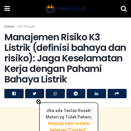
Home
K3 Proyek
Manajemen Risiko K3
Listrik (definisi bahaya dan
risiko): Jaga Keselamatan
Kerja dengan Pahami
Bahaya Listrik
×
Jika ada Tautan Rusak/
Materi yg Tidak Paham,
Hubungi kami melalui
halaman "Contact".