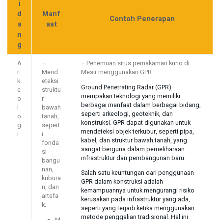
i
d
Manf
Contoh Penerapan
a
aat
n
g
A
–
– Penemuan situs pemakaman kuno di
r
Mend
Mesir menggunakan GPR.
k
eteksi
Ground Penetrating Radar (GPR)
e
struktu
merupakan teknologi yang memiliki
o
r
berbagai manfaat dalam berbagai bidang,
l
bawah
seperti arkeologi, geoteknik, dan
o
tanah,
konstruksi. GPR dapat digunakan untuk
g
sepert
mendeteksi objek terkubur, seperti pipa,
i
i
kabel, dan struktur bawah tanah, yang
fonda
sangat berguna dalam pemeliharaan
si
infrastruktur dan pembangunan baru.
bangu
nan,
Salah satu keuntungan dari penggunaan
kubura
GPR dalam konstruksi adalah
n, dan
kemampuannya untuk mengurangi risiko
artefa
kerusakan pada infrastruktur yang ada,
k.
seperti yang terjadi ketika menggunakan
metode penggalian tradisional. Hal ini
M