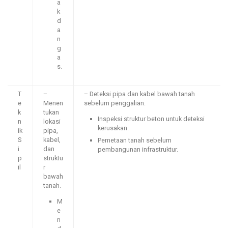
a
k
d
a
n
g
a
s.
T
–
– Deteksi pipa dan kabel bawah tanah
e
Menen
sebelum penggalian.
k
tukan
Inspeksi struktur beton untuk deteksi
n
lokasi
kerusakan.
ik
pipa,
S
kabel,
Pemetaan tanah sebelum
i
dan
pembangunan infrastruktur.
p
struktu
il
r
bawah
tanah.
M
e
n