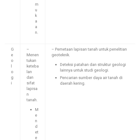
m
u
k
a
a
n.
G
–
– Pemetaan lapisan tanah untuk penelitian
e
Menen
geoteknik.
o
tukan
Deteksi patahan dan struktur geologi
l
keteba
lainnya untuk studi geologi.
o
lan
g
dan
Pencarian sumber daya air tanah di
i
sifat
daerah kering.
lapisa
n
tanah.
M
e
n
d
et
e