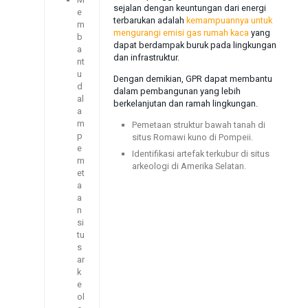
sejalan dengan keuntungan dari energi
e
terbarukan adalah
kemampuannya untuk
m
mengurangi emisi gas rumah kaca
yang
b
dapat berdampak buruk pada lingkungan
a
dan infrastruktur.
nt
u
Dengan demikian, GPR dapat membantu
d
dalam pembangunan yang lebih
al
berkelanjutan dan ramah lingkungan.
a
m
Pemetaan struktur bawah tanah di
p
situs Romawi kuno di Pompeii.
e
Identifikasi artefak terkubur di situs
m
arkeologi di Amerika Selatan.
et
a
a
n
si
tu
s
ar
k
e
ol