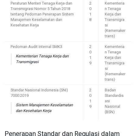
Peraturan Menteri Tenaga Kerja dan
2
Kementeria
Transmigrasi Nomor 5 Tahun 2018
0
n Tenaga
tentang Pedoman Penerapan Sistem
1
Kerja dan
Manajemen Keselamatan dan
8
Transmigra
Kesehatan Kerja
si
(Kemenaker
trans)
Pedoman Audit Internal SMK3
2
Kementeria
0
n Tenaga
Kementerian Tenaga Kerja dan
1
Kerja dan
Transmigrasi
9
Transmigra
si
(Kemenaker
trans)
Standar Nasional Indonesia (SNI)
2
Badan
7000:2019
0
Standardis
1
asi
Sistem Manajemen Keselamatan
9
Nasional
dan Kesehatan Kerja
(BSN)
Penerapan Standar dan Regulasi dalam