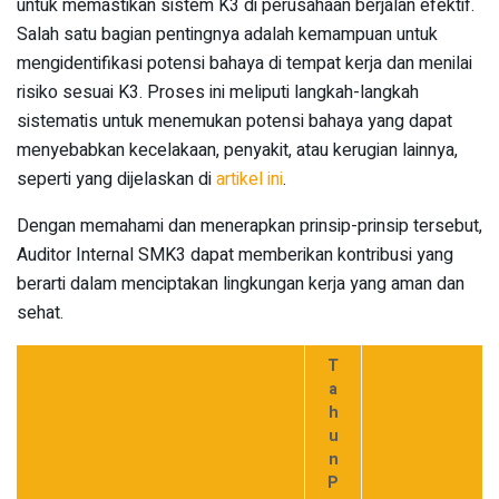
untuk memastikan sistem K3 di perusahaan berjalan efektif.
Salah satu bagian pentingnya adalah kemampuan untuk
mengidentifikasi potensi bahaya di tempat kerja dan menilai
risiko sesuai K3. Proses ini meliputi langkah-langkah
sistematis untuk menemukan potensi bahaya yang dapat
menyebabkan kecelakaan, penyakit, atau kerugian lainnya,
seperti yang dijelaskan di
artikel ini
.
Dengan memahami dan menerapkan prinsip-prinsip tersebut,
Auditor Internal SMK3 dapat memberikan kontribusi yang
berarti dalam menciptakan lingkungan kerja yang aman dan
sehat.
T
a
h
u
n
P