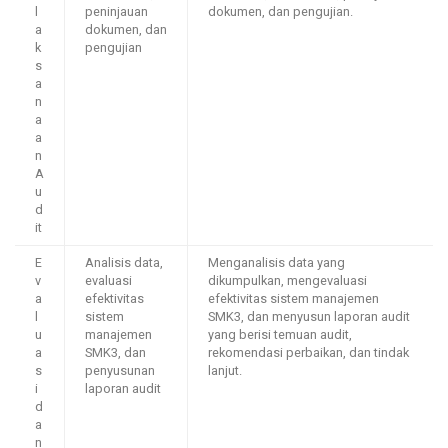
l
peninjauan
dokumen, dan pengujian.
a
dokumen, dan
k
pengujian
s
a
n
a
a
n
A
u
d
it
E
Analisis data,
Menganalisis data yang
v
evaluasi
dikumpulkan, mengevaluasi
a
efektivitas
efektivitas sistem manajemen
l
sistem
SMK3, dan menyusun laporan audit
u
manajemen
yang berisi temuan audit,
a
SMK3, dan
rekomendasi perbaikan, dan tindak
s
penyusunan
lanjut.
i
laporan audit
d
a
n