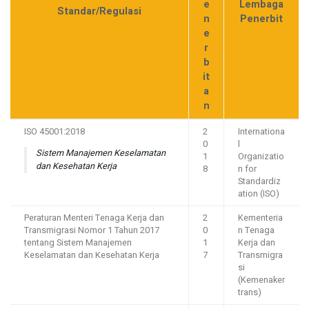
e
Lembaga
Standar/Regulasi
n
Penerbit
e
r
b
it
a
n
ISO 45001:2018
2
Internationa
0
l
Sistem Manajemen Keselamatan
1
Organizatio
dan Kesehatan Kerja
8
n for
Standardiz
ation (ISO)
Peraturan Menteri Tenaga Kerja dan
2
Kementeria
Transmigrasi Nomor 1 Tahun 2017
0
n Tenaga
tentang Sistem Manajemen
1
Kerja dan
Keselamatan dan Kesehatan Kerja
7
Transmigra
si
(Kemenaker
trans)