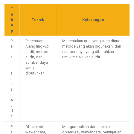
T
a
h
Teknik
Keterangan
a
p
P
Penentuan
Menentukan area yang akan diaudit,
e
ruang lingkup
metode yang akan digunakan, dan
r
audit, metode
sumber daya yang dibutuhkan
e
audit, dan
untuk melakukan audit.
n
sumber daya
c
yang
a
dibutuhkan
n
a
a
n
A
u
d
it
P
Observasi,
Mengumpulkan data melalui
e
wawancara,
observasi, wawancara, peninjauan