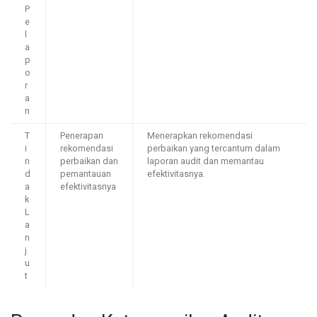
P
e
l
a
p
o
r
a
n
T
Penerapan
Menerapkan rekomendasi
i
rekomendasi
perbaikan yang tercantum dalam
n
perbaikan dan
laporan audit dan memantau
d
pemantauan
efektivitasnya.
a
efektivitasnya
k
L
a
n
j
u
t