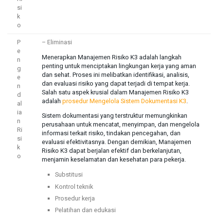
si
k
o
P
– Eliminasi
e
Menerapkan Manajemen Risiko K3 adalah langkah
n
penting untuk menciptakan lingkungan kerja yang aman
g
dan sehat. Proses ini melibatkan identifikasi, analisis,
e
dan evaluasi risiko yang dapat terjadi di tempat kerja.
n
Salah satu aspek krusial dalam Manajemen Risiko K3
d
adalah
prosedur Mengelola Sistem Dokumentasi K3
.
al
ia
Sistem dokumentasi yang terstruktur memungkinkan
n
perusahaan untuk mencatat, menyimpan, dan mengelola
Ri
informasi terkait risiko, tindakan pencegahan, dan
si
evaluasi efektivitasnya. Dengan demikian, Manajemen
k
Risiko K3 dapat berjalan efektif dan berkelanjutan,
o
menjamin keselamatan dan kesehatan para pekerja.
Substitusi
Kontrol teknik
Prosedur kerja
Pelatihan dan edukasi