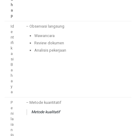
h
a
p
Id
– Observasi langsung
e
Wawancara
nt
ifi
Review dokumen
k
Analisis pekerjaan
a
si
B
a
h
a
y
a
P
– Metode kuantitatif
e
Metode kualitatif
ni
la
ia
n
Ri