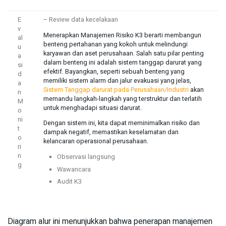
E
– Review data kecelakaan
v
Menerapkan Manajemen Risiko K3 berarti membangun
al
benteng pertahanan yang kokoh untuk melindungi
u
karyawan dan aset perusahaan. Salah satu pilar penting
a
dalam benteng ini adalah sistem tanggap darurat yang
si
efektif. Bayangkan, seperti sebuah benteng yang
d
memiliki sistem alarm dan jalur evakuasi yang jelas,
a
Sistem Tanggap darurat pada Perusahaan/Industri
akan
n
memandu langkah-langkah yang terstruktur dan terlatih
M
untuk menghadapi situasi darurat.
o
ni
Dengan sistem ini, kita dapat meminimalkan risiko dan
t
dampak negatif, memastikan keselamatan dan
o
kelancaran operasional perusahaan.
ri
n
Observasi langsung
g
Wawancara
Audit K3
Diagram alur ini menunjukkan bahwa penerapan manajemen