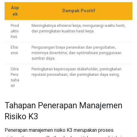
Asp
Dampak Positif
ek
Prod
Meningkatnya efisiensi kerja, mengurangi waktu henti,
uktiv
dan peningkatan kualitas hasil kerja.
itas
Efisi
Pengurangan biaya perawatan dan pengobatan,
ensi
minimnya downtime, dan optimalisasi penggunaan
sumber daya.
Citra
Peningkatan kepercayaan stakeholder, peningkatan
Peru
reputasi perusahaan, dan peningkatan daya saing.
saha
an
Tahapan Penerapan Manajemen
Risiko K3
Penerapan manajemen risiko K3 merupakan proses