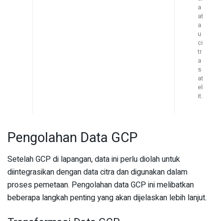
a
at
a
u
ci
tr
a
s
at
el
it.
Pengolahan Data GCP
Setelah GCP di lapangan, data ini perlu diolah untuk
diintegrasikan dengan data citra dan digunakan dalam
proses pemetaan. Pengolahan data GCP ini melibatkan
beberapa langkah penting yang akan dijelaskan lebih lanjut.