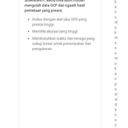
SIGANISHUT, kamu bisa lebih mudah
k
mengolah data GCP dan ngasih hasil
a
pemetaan yang presisi.
n
u
Diukur dengan alat ukur GPS yang
nt
presisi tinggi.
u
Memiliki akurasi yang tinggi.
k
m
Membutuhkan waktu dan tenaga yang
e
cukup besar untuk penempatan dan
n
pengukuran.
e
nt
u
k
a
n
p
o
si
si
d
a
n
o
ri