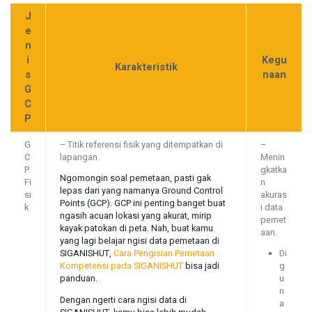
J
e
n
i
Kegu
Karakteristik
s
naan
G
C
P
G
– Titik referensi fisik yang ditempatkan di
–
C
lapangan.
Menin
P
gkatka
Ngomongin soal pemetaan, pasti gak
Fi
n
lepas dari yang namanya Ground Control
si
akuras
Points (GCP). GCP ini penting banget buat
k
i data
ngasih acuan lokasi yang akurat, mirip
pemet
kayak patokan di peta. Nah, buat kamu
aan.
yang lagi belajar ngisi data pemetaan di
SIGANISHUT,
Cara Pengisian Pemetaan
Di
Kompetensi pada SIGANISHUT
bisa jadi
g
panduan.
u
n
Dengan ngerti cara ngisi data di
a