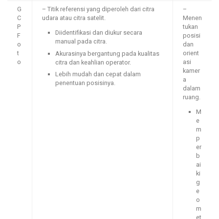
G
– Titik referensi yang diperoleh dari citra
–
C
udara atau citra satelit.
Menen
P
tukan
Diidentifikasi dan diukur secara
F
posisi
manual pada citra.
o
dan
t
orient
Akurasinya bergantung pada kualitas
o
asi
citra dan keahlian operator.
kamer
Lebih mudah dan cepat dalam
a
penentuan posisinya.
dalam
ruang.
M
e
m
p
er
b
ai
ki
g
e
o
m
et