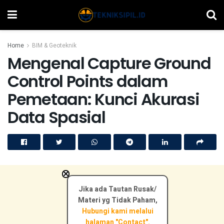
Home
BIM & Geoteknik
Mengenal Capture Ground
Control Points dalam
Pemetaan: Kunci Akurasi
Data Spasial
×
Jika ada Tautan Rusak/
Materi yg Tidak Paham,
Hubungi kami melalui
halaman "Contact".