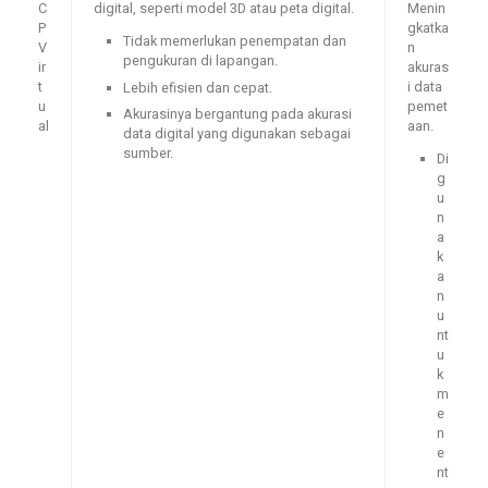
C
digital, seperti model 3D atau peta digital.
Menin
P
gkatka
Tidak memerlukan penempatan dan
V
n
pengukuran di lapangan.
ir
akuras
t
i data
Lebih efisien dan cepat.
u
pemet
Akurasinya bergantung pada akurasi
al
aan.
data digital yang digunakan sebagai
sumber.
Di
g
u
n
a
k
a
n
u
nt
u
k
m
e
n
e
nt