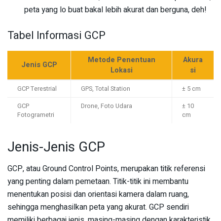
peta yang lo buat bakal lebih akurat dan berguna, deh!
Tabel Informasi GCP
Metode Penentuan
Akura
Jenis GCP
Lokasi
si
GCP Terestrial
GPS, Total Station
± 5 cm
GCP
Drone, Foto Udara
± 10
Fotogrametri
cm
Jenis-Jenis GCP
GCP, atau Ground Control Points, merupakan titik referensi
yang penting dalam pemetaan. Titik-titik ini membantu
menentukan posisi dan orientasi kamera dalam ruang,
sehingga menghasilkan peta yang akurat. GCP sendiri
memiliki berbagai jenis, masing-masing dengan karakteristik