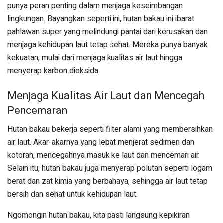
punya peran penting dalam menjaga keseimbangan
lingkungan. Bayangkan seperti ini, hutan bakau ini ibarat
pahlawan super yang melindungi pantai dari kerusakan dan
menjaga kehidupan laut tetap sehat. Mereka punya banyak
kekuatan, mulai dari menjaga kualitas air laut hingga
menyerap karbon dioksida.
Menjaga Kualitas Air Laut dan Mencegah
Pencemaran
Hutan bakau bekerja seperti filter alami yang membersihkan
air laut. Akar-akarnya yang lebat menjerat sedimen dan
kotoran, mencegahnya masuk ke laut dan mencemari air.
Selain itu, hutan bakau juga menyerap polutan seperti logam
berat dan zat kimia yang berbahaya, sehingga air laut tetap
bersih dan sehat untuk kehidupan laut.
Ngomongin hutan bakau, kita pasti langsung kepikiran