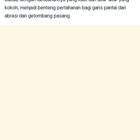
kokoh, menjadi benteng pertahanan bagi garis pantai dari
abrasi dan gelombang pasang.