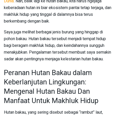
Dunia
. Nah, balik lagi ke hutan bakau, kita harus ngejaga
keberadaan hutan ini biar ekosistem pantai tetap terjaga, dan
makhluk hidup yang tinggal di dalamnya bisa terus
berkembang dengan baik.
Saya juga melihat berbagai jenis burung yang hinggap di
pohon bakau. Hutan bakau tersebut menjadi tempat hidup
bagi beragam makhluk hidup, dan keindahannya sungguh
menakjubkan. Pengalaman tersebut membuat saya semakin
sadar akan pentingnya menjaga kelestarian hutan bakau.
Peranan Hutan Bakau dalam
Keberlanjutan Lingkungan:
Mengenal Hutan Bakau Dan
Manfaat Untuk Makhluk Hidup
Hutan bakau, yang sering disebut sebagai “rambut” laut,