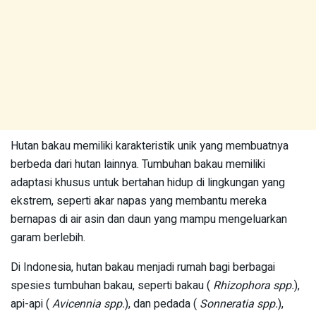
Hutan bakau memiliki karakteristik unik yang membuatnya
berbeda dari hutan lainnya. Tumbuhan bakau memiliki
adaptasi khusus untuk bertahan hidup di lingkungan yang
ekstrem, seperti akar napas yang membantu mereka
bernapas di air asin dan daun yang mampu mengeluarkan
garam berlebih.
Di Indonesia, hutan bakau menjadi rumah bagi berbagai
spesies tumbuhan bakau, seperti bakau (
Rhizophora spp.
),
api-api (
Avicennia spp.
), dan pedada (
Sonneratia spp.
),