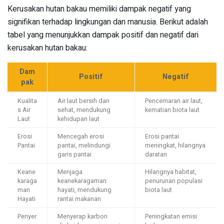
Kerusakan hutan bakau memiliki dampak negatif yang
signifikan terhadap lingkungan dan manusia. Berikut adalah
tabel yang menunjukkan dampak positif dan negatif dari
kerusakan hutan bakau:
Dam
Positif
Negatif
pak
Kualita
Air laut bersih dan
Pencemaran air laut,
s Air
sehat, mendukung
kematian biota laut
Laut
kehidupan laut
Erosi
Mencegah erosi
Erosi pantai
Pantai
pantai, melindungi
meningkat, hilangnya
garis pantai
daratan
Keane
Menjaga
Hilangnya habitat,
karaga
keanekaragaman
penurunan populasi
man
hayati, mendukung
biota laut
Hayati
rantai makanan
Penyer
Menyerap karbon
Peningkatan emisi