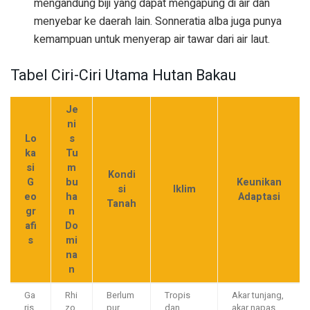
mengandung biji yang dapat mengapung di air dan
menyebar ke daerah lain. Sonneratia alba juga punya
kemampuan untuk menyerap air tawar dari air laut.
Tabel Ciri-Ciri Utama Hutan Bakau
Je
ni
Lo
s
ka
Tu
si
m
Kondi
G
bu
Keunikan
si
Iklim
eo
ha
Adaptasi
Tanah
gr
n
afi
Do
s
mi
na
n
Ga
Rhi
Berlum
Tropis
Akar tunjang,
ris
zo
pur,
dan
akar napas,