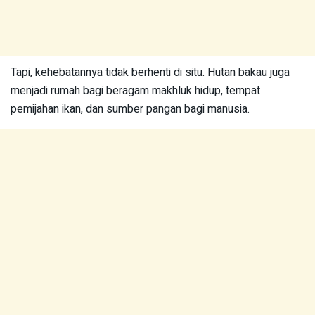
Tapi, kehebatannya tidak berhenti di situ. Hutan bakau juga
menjadi rumah bagi beragam makhluk hidup, tempat
pemijahan ikan, dan sumber pangan bagi manusia.