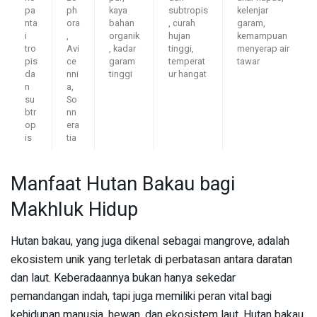
pa
ph
kaya
subtropis
kelenjar
nta
ora
bahan
, curah
garam,
i
,
organik
hujan
kemampuan
tro
Avi
, kadar
tinggi,
menyerap air
pis
ce
garam
temperat
tawar
da
nni
tinggi
ur hangat
n
a,
su
So
btr
nn
op
era
is
tia
Manfaat Hutan Bakau bagi
Makhluk Hidup
Hutan bakau, yang juga dikenal sebagai mangrove, adalah
ekosistem unik yang terletak di perbatasan antara daratan
dan laut. Keberadaannya bukan hanya sekedar
pemandangan indah, tapi juga memiliki peran vital bagi
kehidupan manusia, hewan, dan ekosistem laut. Hutan bakau