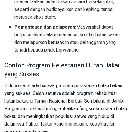
memanfaatkan hutan bakau secara berkelanjutan,
seperti dengan budidaya ikan dan kepiting, tanpa
merusak ekosistem.
Pemantauan dan pelaporan:
Masyarakat dapat
berperan aktif dalam memantau kondisi hutan bakau
dan melaporkan kerusakan atau pelanggaran yang
terjadi kepada pihak berwenang.
Contoh Program Pelestarian Hutan Bakau
yang Sukses
Di Indonesia, ada banyak program pelestarian hutan bakau
yang sukses. Salah satunya adalah program rehabilitasi
hutan bakau di Taman Nasional Berbak-Sembilang di Jambi.
Program ini berhasil mengembalikan fungsi ekosistem hutan
bakau dan meningkatkan populasi satwa yang hidup di
dalamnya. Faktor-faktor yang mendukung keberhasilan
program ini antara lain: