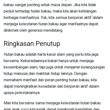
bakau sangat penting untuk masa depan. Jika kita tidak
peduli terhadap hutan bakau, maka kita akan kehilangan
berbagai manfaatnya. Yuk, kita semua berperan aktif dalam
menjaga kelestarian hutan bakau agar manfaatnya dapat
dinikmati oleh generasi mendatang.
Ringkasan Penutup
Hutan bakau adalah harta karun alam yang perlu kita jaga
bersama. Keberadaannya bukan hanya untuk menjaga
keseimbangan alam, tapi juga untuk menjamin kelangsungan
hidup manusia dan makhluk hidup lainnya. Dengan
memahami manfaat dan peran penting hutan bakau, kita
dapat meningkatkan kesadaran dan berperan aktif dalam
upaya pelestariannya.
Mari kita bersama-sama menjaga kelestarian hutan bakau
agar anak cucu kita kelak dapat menikmati keindahan dan