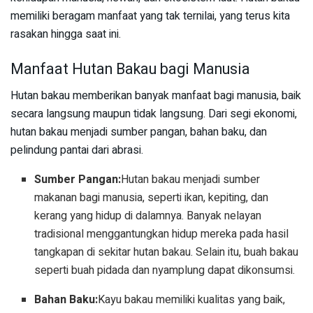
memiliki beragam manfaat yang tak ternilai, yang terus kita
rasakan hingga saat ini.
Manfaat Hutan Bakau bagi Manusia
Hutan bakau memberikan banyak manfaat bagi manusia, baik
secara langsung maupun tidak langsung. Dari segi ekonomi,
hutan bakau menjadi sumber pangan, bahan baku, dan
pelindung pantai dari abrasi.
Sumber Pangan:
Hutan bakau menjadi sumber
makanan bagi manusia, seperti ikan, kepiting, dan
kerang yang hidup di dalamnya. Banyak nelayan
tradisional menggantungkan hidup mereka pada hasil
tangkapan di sekitar hutan bakau. Selain itu, buah bakau
seperti buah pidada dan nyamplung dapat dikonsumsi.
Bahan Baku:
Kayu bakau memiliki kualitas yang baik,