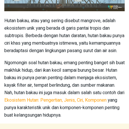
Hutan bakau, atau yang sering disebut mangrove, adalah
ekosistem unik yang berada di garis pantai tropis dan
subtropis. Berbeda dengan hutan daratan, hutan bakau punya
ciri khas yang membuatnya istimewa, yaitu kemampuannya
beradaptasi dengan lingkungan pasang surut dan air asin.
Ngomongin soal hutan bakau, emang penting banget sih buat
makhluk hidup, dari ikan kecil sampai burung besar. Hutan
bakau ini punya peran penting dalam menjaga ekosistem,
kayak filter air, tempat berlindung, dan sumber makanan.
Nah, hutan bakau ini juga masuk dalam salah satu contoh dari
Ekosistem Hutan: Pengertian, Jenis, Ciri, Komponen
yang
punya karakteristik unik dan komponen-komponen penting
buat kelangsungan hidupnya.