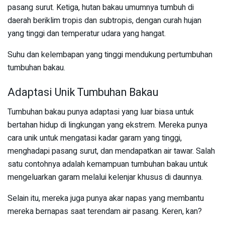
pasang surut. Ketiga, hutan bakau umumnya tumbuh di
daerah beriklim tropis dan subtropis, dengan curah hujan
yang tinggi dan temperatur udara yang hangat.
Suhu dan kelembapan yang tinggi mendukung pertumbuhan
tumbuhan bakau.
Adaptasi Unik Tumbuhan Bakau
Tumbuhan bakau punya adaptasi yang luar biasa untuk
bertahan hidup di lingkungan yang ekstrem. Mereka punya
cara unik untuk mengatasi kadar garam yang tinggi,
menghadapi pasang surut, dan mendapatkan air tawar. Salah
satu contohnya adalah kemampuan tumbuhan bakau untuk
mengeluarkan garam melalui kelenjar khusus di daunnya.
Selain itu, mereka juga punya akar napas yang membantu
mereka bernapas saat terendam air pasang. Keren, kan?