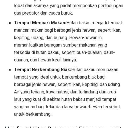
lebat dan akarnya yang padat memberikan perlindungan
dari predator dan cuaca buruk.
Tempat Mencari Makan:
Hutan bakau menjadi tempat
mencari makan bagi berbagai jenis hewan, seperti ikan,
kepiting, udang, dan burung. Hewan-hewan ini
memanfaatkan beragam sumber makanan yang
tersedia di hutan bakau, seperti buah-buahan, daun-
daunan, dan hewan kecil lainnya.
Tempat Berkembang Biak:
Hutan bakau merupakan
tempat yang ideal untuk berkembang biak bagi
berbagai jenis hewan, seperti ikan, kepiting, dan udang.
Air yang tenang, kaya nutrisi, dan terlindung dari arus
laut yang kuat di sekitar hutan bakau menjadi tempat
yang aman bagi telur dan larva hewan-hewan tersebut
untuk berkembang.