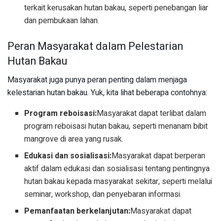
terkait kerusakan hutan bakau, seperti penebangan liar
dan pembukaan lahan.
Peran Masyarakat dalam Pelestarian
Hutan Bakau
Masyarakat juga punya peran penting dalam menjaga
kelestarian hutan bakau. Yuk, kita lihat beberapa contohnya:
Program reboisasi:
Masyarakat dapat terlibat dalam
program reboisasi hutan bakau, seperti menanam bibit
mangrove di area yang rusak.
Edukasi dan sosialisasi:
Masyarakat dapat berperan
aktif dalam edukasi dan sosialisasi tentang pentingnya
hutan bakau kepada masyarakat sekitar, seperti melalui
seminar, workshop, dan penyebaran informasi.
Pemanfaatan berkelanjutan:
Masyarakat dapat