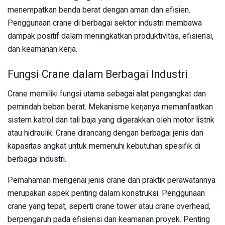
menempatkan benda berat dengan aman dan efisien.
Penggunaan crane di berbagai sektor industri membawa
dampak positif dalam meningkatkan produktivitas, efisiensi,
dan keamanan kerja.
Fungsi Crane dalam Berbagai Industri
Crane memiliki fungsi utama sebagai alat pengangkat dan
pemindah beban berat. Mekanisme kerjanya memanfaatkan
sistem katrol dan tali baja yang digerakkan oleh motor listrik
atau hidraulik. Crane dirancang dengan berbagai jenis dan
kapasitas angkat untuk memenuhi kebutuhan spesifik di
berbagai industri.
Pemahaman mengenai jenis crane dan praktik perawatannya
merupakan aspek penting dalam konstruksi. Penggunaan
crane yang tepat, seperti crane tower atau crane overhead,
berpengaruh pada efisiensi dan keamanan proyek. Penting