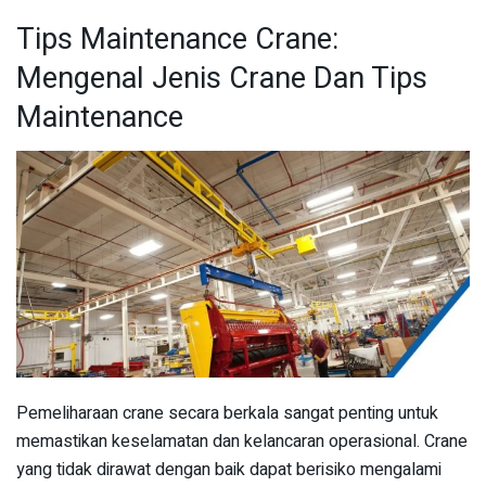
Tips Maintenance Crane:
Mengenal Jenis Crane Dan Tips
Maintenance
Pemeliharaan crane secara berkala sangat penting untuk
memastikan keselamatan dan kelancaran operasional. Crane
yang tidak dirawat dengan baik dapat berisiko mengalami