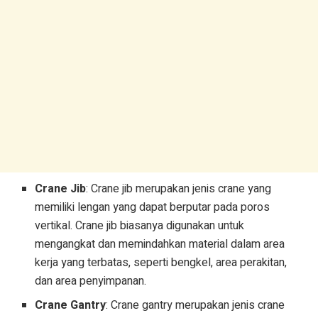
Crane Jib
: Crane jib merupakan jenis crane yang
memiliki lengan yang dapat berputar pada poros
vertikal. Crane jib biasanya digunakan untuk
mengangkat dan memindahkan material dalam area
kerja yang terbatas, seperti bengkel, area perakitan,
dan area penyimpanan.
Crane Gantry
: Crane gantry merupakan jenis crane