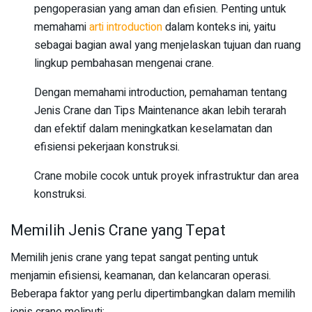
pengoperasian yang aman dan efisien. Penting untuk
memahami
arti introduction
dalam konteks ini, yaitu
sebagai bagian awal yang menjelaskan tujuan dan ruang
lingkup pembahasan mengenai crane.
Dengan memahami introduction, pemahaman tentang
Jenis Crane dan Tips Maintenance akan lebih terarah
dan efektif dalam meningkatkan keselamatan dan
efisiensi pekerjaan konstruksi.
Crane mobile cocok untuk proyek infrastruktur dan area
konstruksi.
Memilih Jenis Crane yang Tepat
Memilih jenis crane yang tepat sangat penting untuk
menjamin efisiensi, keamanan, dan kelancaran operasi.
Beberapa faktor yang perlu dipertimbangkan dalam memilih
jenis crane meliputi: