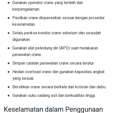
Gunakan operator crane yang terlatih dan
berpengalaman.
Pastikan crane dioperasikan sesuai dengan prosedur
keselamatan.
Selalu periksa kondisi crane sebelum dan sesudah
digunakan.
Gunakan alat pelindung diri (APD) saat melakukan
perawatan crane.
Simpan catatan perawatan crane secara teratur.
Hindari overload crane dan gunakan kapasitas angkat
yang sesuai.
Bersihkan crane secara berkala dari kotoran dan debu.
Gunakan suku cadang asli dan berkualitas tinggi.
Keselamatan dalam Penggunaan