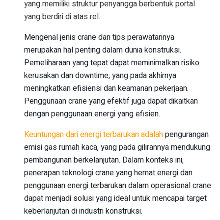
yang memiliki struktur penyangga berbentuk portal
yang berdiri di atas rel.
Mengenal jenis crane dan tips perawatannya
merupakan hal penting dalam dunia konstruksi.
Pemeliharaan yang tepat dapat meminimalkan risiko
kerusakan dan downtime, yang pada akhirnya
meningkatkan efisiensi dan keamanan pekerjaan.
Penggunaan crane yang efektif juga dapat dikaitkan
dengan penggunaan energi yang efisien.
Keuntungan dari energi terbarukan adalah
pengurangan
emisi gas rumah kaca, yang pada gilirannya mendukung
pembangunan berkelanjutan. Dalam konteks ini,
penerapan teknologi crane yang hemat energi dan
penggunaan energi terbarukan dalam operasional crane
dapat menjadi solusi yang ideal untuk mencapai target
keberlanjutan di industri konstruksi.