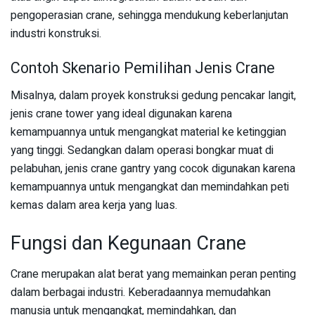
pengoperasian crane, sehingga mendukung keberlanjutan
industri konstruksi.
Contoh Skenario Pemilihan Jenis Crane
Misalnya, dalam proyek konstruksi gedung pencakar langit,
jenis crane tower yang ideal digunakan karena
kemampuannya untuk mengangkat material ke ketinggian
yang tinggi. Sedangkan dalam operasi bongkar muat di
pelabuhan, jenis crane gantry yang cocok digunakan karena
kemampuannya untuk mengangkat dan memindahkan peti
kemas dalam area kerja yang luas.
Fungsi dan Kegunaan Crane
Crane merupakan alat berat yang memainkan peran penting
dalam berbagai industri. Keberadaannya memudahkan
manusia untuk mengangkat, memindahkan, dan