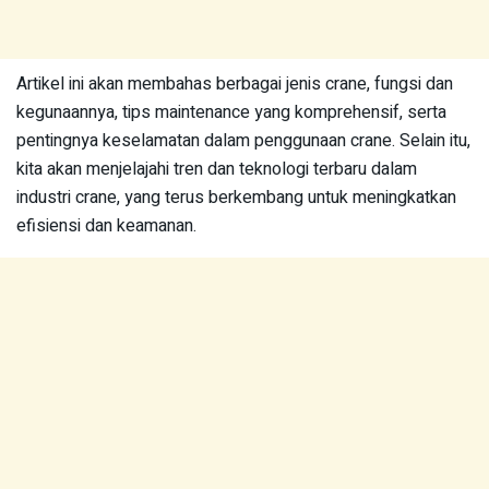
Artikel ini akan membahas berbagai jenis crane, fungsi dan
kegunaannya, tips maintenance yang komprehensif, serta
pentingnya keselamatan dalam penggunaan crane. Selain itu,
kita akan menjelajahi tren dan teknologi terbaru dalam
industri crane, yang terus berkembang untuk meningkatkan
efisiensi dan keamanan.