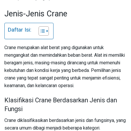
Jenis-Jenis Crane
Daftar Isi:
Crane merupakan alat berat yang digunakan untuk
mengangkat dan memindahkan beban berat. Alat ini memiliki
beragam jenis, masing-masing dirancang untuk memenuhi
kebutuhan dan kondisi kerja yang berbeda. Pemilihan jenis
crane yang tepat sangat penting untuk menjamin efisiensi,
keamanan, dan kelancaran operasi.
Klasifikasi Crane Berdasarkan Jenis dan
Fungsi
Crane diklasifikasikan berdasarkan jenis dan fungsinya, yang
secara umum dibagi menjadi beberapa kategori.