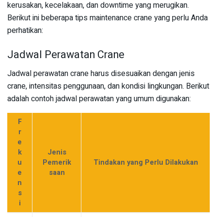
kerusakan, kecelakaan, dan downtime yang merugikan.
Berikut ini beberapa tips maintenance crane yang perlu Anda
perhatikan:
Jadwal Perawatan Crane
Jadwal perawatan crane harus disesuaikan dengan jenis
crane, intensitas penggunaan, dan kondisi lingkungan. Berikut
adalah contoh jadwal perawatan yang umum digunakan:
F
r
e
k
Jenis
u
Pemerik
Tindakan yang Perlu Dilakukan
e
saan
n
s
i