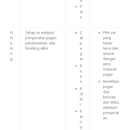
P
al
u
Fi
Tahap ini meliputi
C
Pilih cat
ni
pengecatan pagar,
at
yang
s
pembersihan, dan
p
tahan
hi
finishing akhir.
a
lama dan
n
g
sesuai
g
ar
dengan
jenis
K
material
u
pagar.
a
s
Bersihkan
pagar
R
dari
ol
kotoran
le
dan debu
r
sebelum
K
pengecat
ai
an.
n
p