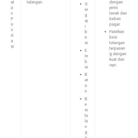
at
tulangan.
dengan
G
a
jenis
er
n
tanah dan
g
P
beban
aj
o
pagar.
i
n
b
Pastikan
d
e
besi
a
si
tulangan
si
terpasan
E
g dengan
m
kuat dan
b
rapi.
er
B
et
o
n
B
e
si
tu
la
n
g
a