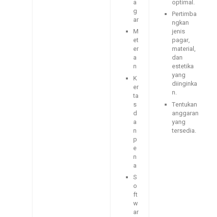
a
optimal.
g
Pertimba
ar
ngkan
M
jenis
et
pagar,
er
material,
a
dan
n
estetika
yang
K
diinginka
er
n.
ta
s
Tentukan
d
anggaran
a
yang
n
tersedia.
p
e
n
a
S
o
ft
w
ar