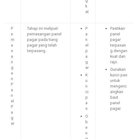
g
k
at
P
Tahap ini meliputi
P
Pastikan
e
pemasangan panel
a
panel
m
pagar pada tiang
n
pagar
a
pagar yang telah
el
terpasan
s
terpasang.
p
g dengan
a
a
kuat dan
n
g
rapi.
g
ar
Gunakan
a
K
kunci pas
n
u
untuk
P
n
mengenc
a
ci
angkan
n
p
baut
el
a
panel
P
s
pagar.
a
O
g
b
ar
e
n
g