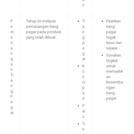
n
P
Tahap ini meliputi
Ti
Pastikan
e
pemasangan tiang
a
tiang
m
pagar pada pondasi
n
pagar
a
yang telah dibuat.
g
tegak
s
p
lurus dan
a
a
sejajar.
n
g
Gunakan
g
ar
tingkat
a
K
untuk
n
u
memastik
Ti
n
an
a
ci
keseimba
n
p
ngan
g
a
tiang
P
s
pagar.
a
P
g
al
ar
u
Ti
n