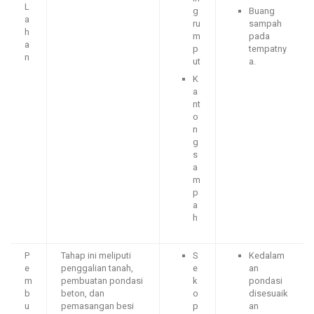
L
g
Buang
a
ru
sampah
h
m
pada
a
p
tempatny
n
ut
a.
K
a
nt
o
n
g
s
a
m
p
a
h
P
Tahap ini meliputi
S
Kedalam
e
penggalian tanah,
e
an
m
pembuatan pondasi
k
pondasi
b
beton, dan
o
disesuaik
u
pemasangan besi
p
an