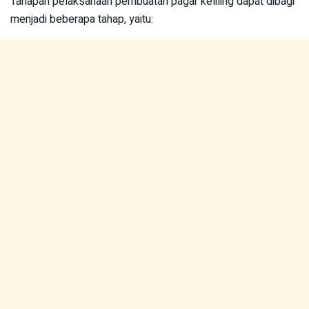
Tahapan pelaksanaan pembuatan pagar keliling dapat dibagi
menjadi beberapa tahap, yaitu: