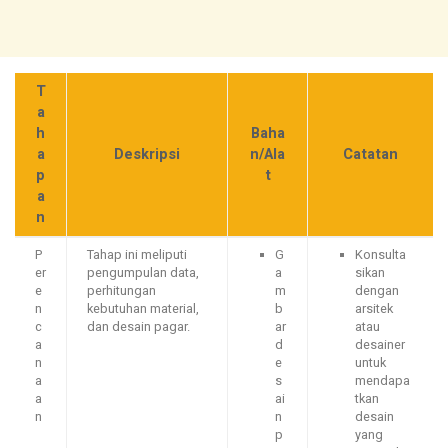
T
a
h
Baha
a
Deskripsi
n/Ala
Catatan
p
t
a
n
P
Tahap ini meliputi
G
Konsulta
er
pengumpulan data,
a
sikan
e
perhitungan
m
dengan
n
kebutuhan material,
b
arsitek
c
dan desain pagar.
ar
atau
a
d
desainer
n
e
untuk
a
s
mendapa
a
ai
tkan
n
n
desain
p
yang