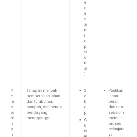
e
d
e
s
ai
n
(
o
p
si
o
n
al
)
P
Tahap ini meliputi
S
Pastikan
e
pembersihan lahan
e
lahan
m
dari tumbuhan,
k
bersih
b
sampah, dan benda-
o
dan rata
er
benda yang
p
sebelum
si
mengganggu.
memulai
G
h
proses
u
a
selanjutn
nt
n
ya.
in