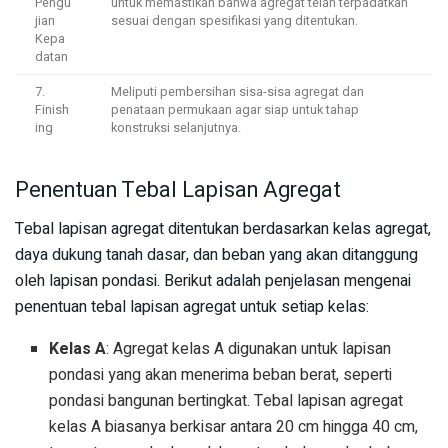
Pengu
untuk memastikan bahwa agregat telah terpadatkan
jian
sesuai dengan spesifikasi yang ditentukan.
Kepa
datan
7.
Meliputi pembersihan sisa-sisa agregat dan
Finish
penataan permukaan agar siap untuk tahap
ing
konstruksi selanjutnya.
Penentuan Tebal Lapisan Agregat
Tebal lapisan agregat ditentukan berdasarkan kelas agregat,
daya dukung tanah dasar, dan beban yang akan ditanggung
oleh lapisan pondasi. Berikut adalah penjelasan mengenai
penentuan tebal lapisan agregat untuk setiap kelas:
Kelas A
: Agregat kelas A digunakan untuk lapisan
pondasi yang akan menerima beban berat, seperti
pondasi bangunan bertingkat. Tebal lapisan agregat
kelas A biasanya berkisar antara 20 cm hingga 40 cm,