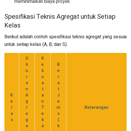
meminimalkan biaya proyek.
Spesifikasi Teknis Agregat untuk Setiap
Kelas
Berikut adalah contoh spesifikasi teknis agregat yang sesuai
untuk setiap kelas (A, B, dan S):
U
K
k
e
B
u
k
e
r
u
r
a
a
a
n
t
t
K
A
a
J
e
g
n
e
l
r
T
ni
Keterangan
a
e
e
s
s
g
k
(
a
a
k