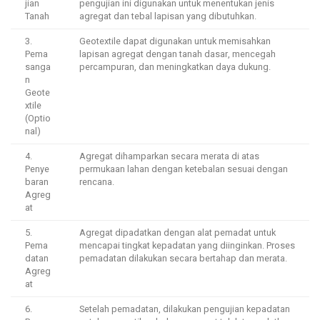
jian
pengujian ini digunakan untuk menentukan jenis
Tanah
agregat dan tebal lapisan yang dibutuhkan.
3.
Geotextile dapat digunakan untuk memisahkan
Pema
lapisan agregat dengan tanah dasar, mencegah
sanga
percampuran, dan meningkatkan daya dukung.
n
Geote
xtile
(Optio
nal)
4.
Agregat dihamparkan secara merata di atas
Penye
permukaan lahan dengan ketebalan sesuai dengan
baran
rencana.
Agreg
at
5.
Agregat dipadatkan dengan alat pemadat untuk
Pema
mencapai tingkat kepadatan yang diinginkan. Proses
datan
pemadatan dilakukan secara bertahap dan merata.
Agreg
at
6.
Setelah pemadatan, dilakukan pengujian kepadatan