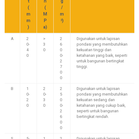
t
n
g
(
(
/
m
M
m
m
P
)
3
)
a)
A
2
>
2
Digunakan untuk lapisan
0-
3
6
pondasi yang membutuhkan
4
0
0
kekuatan tinggi dan
0
0-
ketahanan yang baik, seperti
2
untuk bangunan bertingkat
7
tinggi.
0
0
B
1
2
2
Digunakan untuk lapisan
0-
0-
5
pondasi yang membutuhkan
2
3
0
kekuatan sedang dan
0
0
0-
ketahanan yang cukup baik,
2
seperti untuk bangunan
6
bertingkat rendah.
0
0
S
5-
1
2
Digunakan untuk lapisan