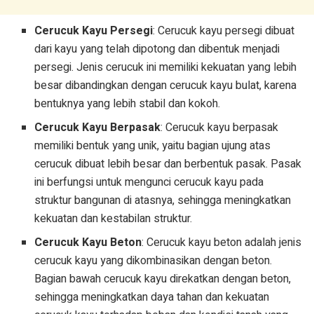
Cerucuk Kayu Persegi
: Cerucuk kayu persegi dibuat
dari kayu yang telah dipotong dan dibentuk menjadi
persegi. Jenis cerucuk ini memiliki kekuatan yang lebih
besar dibandingkan dengan cerucuk kayu bulat, karena
bentuknya yang lebih stabil dan kokoh.
Cerucuk Kayu Berpasak
: Cerucuk kayu berpasak
memiliki bentuk yang unik, yaitu bagian ujung atas
cerucuk dibuat lebih besar dan berbentuk pasak. Pasak
ini berfungsi untuk mengunci cerucuk kayu pada
struktur bangunan di atasnya, sehingga meningkatkan
kekuatan dan kestabilan struktur.
Cerucuk Kayu Beton
: Cerucuk kayu beton adalah jenis
cerucuk kayu yang dikombinasikan dengan beton.
Bagian bawah cerucuk kayu direkatkan dengan beton,
sehingga meningkatkan daya tahan dan kekuatan