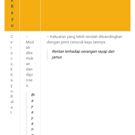
k
K
a
y
u
C
–
– Kekuatan yang lebih rendah dibandingkan
e
Mud
dengan jenis cerucuk kayu lainnya.
r
ah
Rentan terhadap serangan rayap dan
u
dite
jamur.
c
muk
u
an
k
dan
K
dipr
a
ose
y
s.
u
Bi
B
a
ul
y
a
a
t
y
a
n