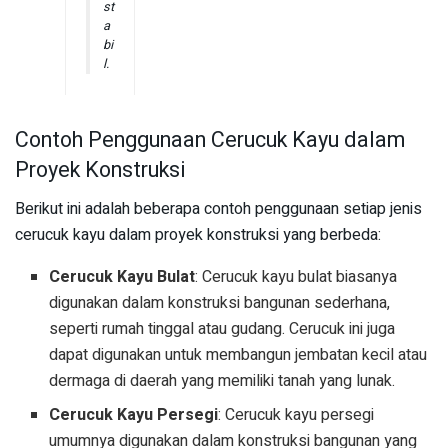
st
a
bi
l.
Contoh Penggunaan Cerucuk Kayu dalam
Proyek Konstruksi
Berikut ini adalah beberapa contoh penggunaan setiap jenis
cerucuk kayu dalam proyek konstruksi yang berbeda:
Cerucuk Kayu Bulat
: Cerucuk kayu bulat biasanya
digunakan dalam konstruksi bangunan sederhana,
seperti rumah tinggal atau gudang. Cerucuk ini juga
dapat digunakan untuk membangun jembatan kecil atau
dermaga di daerah yang memiliki tanah yang lunak.
Cerucuk Kayu Persegi
: Cerucuk kayu persegi
umumnya digunakan dalam konstruksi bangunan yang