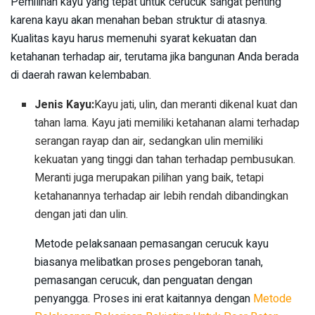
Pemilihan kayu yang tepat untuk cerucuk sangat penting
karena kayu akan menahan beban struktur di atasnya.
Kualitas kayu harus memenuhi syarat kekuatan dan
ketahanan terhadap air, terutama jika bangunan Anda berada
di daerah rawan kelembaban.
Jenis Kayu:
Kayu jati, ulin, dan meranti dikenal kuat dan
tahan lama. Kayu jati memiliki ketahanan alami terhadap
serangan rayap dan air, sedangkan ulin memiliki
kekuatan yang tinggi dan tahan terhadap pembusukan.
Meranti juga merupakan pilihan yang baik, tetapi
ketahanannya terhadap air lebih rendah dibandingkan
dengan jati dan ulin.
Metode pelaksanaan pemasangan cerucuk kayu
biasanya melibatkan proses pengeboran tanah,
pemasangan cerucuk, dan penguatan dengan
penyangga. Proses ini erat kaitannya dengan
Metode