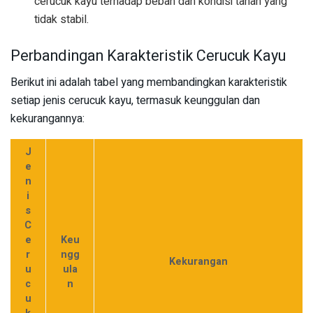
cerucuk kayu terhadap beban dan kondisi tanah yang
tidak stabil.
Perbandingan Karakteristik Cerucuk Kayu
Berikut ini adalah tabel yang membandingkan karakteristik
setiap jenis cerucuk kayu, termasuk keunggulan dan
kekurangannya:
J
e
n
i
s
C
e
Keu
r
ngg
Kekurangan
u
ula
c
n
u