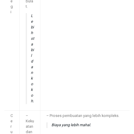
e
bula
g
t.
i
L
e
bi
h
st
a
bi
l
d
a
n
k
o
k
o
h.
C
–
– Proses pembuatan yang lebih kompleks.
e
Keku
Biaya yang lebih mahal.
r
atan
u
dan