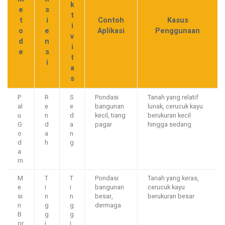
k
e
s
t
t
i
Contoh
Kasus
i
o
e
Aplikasi
Penggunaan
v
d
n
i
e
s
t
i
a
s
P
R
S
Pondasi
Tanah yang relatif
al
e
e
bangunan
lunak, cerucuk kayu
u
n
d
kecil, tiang
berukuran kecil
G
d
a
pagar
hingga sedang
o
a
n
d
h
g
a
m
M
T
T
Pondasi
Tanah yang keras,
e
i
i
bangunan
cerucuk kayu
si
n
n
besar,
berukuran besar
n
g
g
dermaga
B
g
g
or
i
i