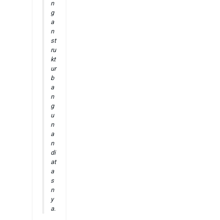
n
g
a
n
st
ru
kt
ur
b
a
n
g
u
n
a
n
di
at
a
s
n
y
a.