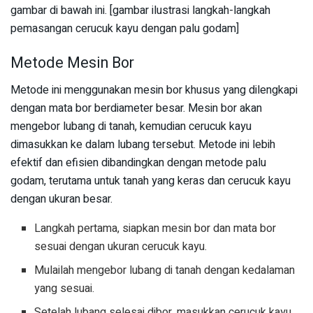
gambar di bawah ini. [gambar ilustrasi langkah-langkah
pemasangan cerucuk kayu dengan palu godam]
Metode Mesin Bor
Metode ini menggunakan mesin bor khusus yang dilengkapi
dengan mata bor berdiameter besar. Mesin bor akan
mengebor lubang di tanah, kemudian cerucuk kayu
dimasukkan ke dalam lubang tersebut. Metode ini lebih
efektif dan efisien dibandingkan dengan metode palu
godam, terutama untuk tanah yang keras dan cerucuk kayu
dengan ukuran besar.
Langkah pertama, siapkan mesin bor dan mata bor
sesuai dengan ukuran cerucuk kayu.
Mulailah mengebor lubang di tanah dengan kedalaman
yang sesuai.
Setelah lubang selesai dibor, masukkan cerucuk kayu