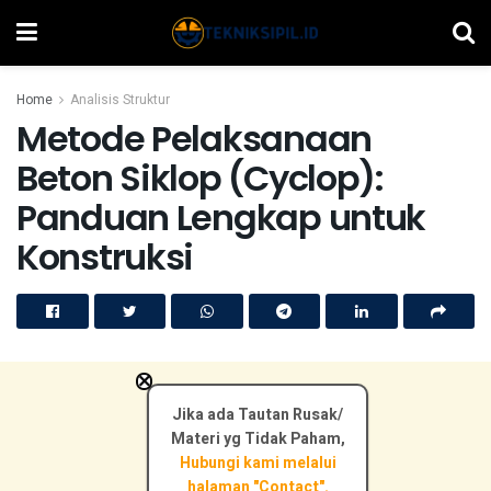
Home
Analisis Struktur
Metode Pelaksanaan
Beton Siklop (Cyclop):
Panduan Lengkap untuk
Konstruksi
×
Jika ada Tautan Rusak/
Materi yg Tidak Paham,
Hubungi kami melalui
halaman "Contact".