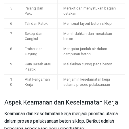
5
Palang dan
Merakit dan menyatukan bagian
Paku
cetakan
6
Tali dan Patok
Membuat layout beton siklop
7
Sekop dan
Memindahkan dan meratakan
Cangkul
beton
8
Ember dan
Mengatur jumlah air dalam
Gayung
campuran beton
9
Kain Basah atau
Melakukan curing pada beton
Plastik
1
Alat Pengaman
Menjamin keselamatan kerja
0
Kerja
selama proses pelaksanaan
Aspek Keamanan dan Keselamatan Kerja
Keamanan dan keselamatan kerja menjadi prioritas utama
dalam proses pelaksanaan beton siklop. Berikut adalah
beberapa aspek yang perlu diperhatikan: