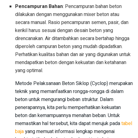
Pencampuran Bahan
: Pencampuran bahan beton
dilakukan dengan menggunakan mixer beton atau
secara manual. Rasio pencampuran semen, pasir, dan
kerikil harus sesuai dengan desain beton yang
direncanakan. Air ditambahkan secara bertahap hingga
diperoleh campuran beton yang mudah dipadatkan.
Perhatikan kualitas bahan dan air yang digunakan untuk
mendapatkan beton dengan kekuatan dan ketahanan
yang optimal.
Metode Pelaksanaan Beton Siklop (Cyclop) merupakan
teknik yang memanfaatkan rongga-rongga di dalam
beton untuk mengurangi beban struktur. Dalam
penerapannya, kita perlu memperhatikan kekuatan
beton dan kemampuannya menahan beban. Untuk
memastikan hal tersebut, kita dapat merujuk pada
tabel
baja
yang memuat informasi lengkap mengenai