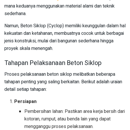
mana keduanya menggunakan material alami dan teknik
sederhana.
Namun, Beton Siklop (Cyclop) memiliki keunggulan dalam hal
kekuatan dan ketahanan, membuatnya cocok untuk berbagai
jenis konstruksi, mulai dari bangunan sederhana hingga
proyek skala menengah.
Tahapan Pelaksanaan Beton Siklop
Proses pelaksanaan beton siklop melibatkan beberapa
tahapan penting yang saling berkaitan. Berikut adalah uraian
detail setiap tahapan:
Persiapan
Pembersihan lahan: Pastikan area kerja bersih dari
kotoran, rumput, atau benda lain yang dapat
mengganggu proses pelaksanaan.