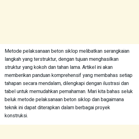
Metode pelaksanaan beton siklop melibatkan serangkaian
langkah yang terstruktur, dengan tujuan menghasilkan
struktur yang kokoh dan tahan lama. Artikel ini akan
memberikan panduan komprehensif yang membahas setiap
tahapan secara mendalam, dilengkapi dengan ilustrasi dan
tabel untuk memudahkan pemahaman. Mari kita bahas seluk
beluk metode pelaksanaan beton siklop dan bagaimana
teknik ini dapat diterapkan dalam berbagai proyek
konstruksi.