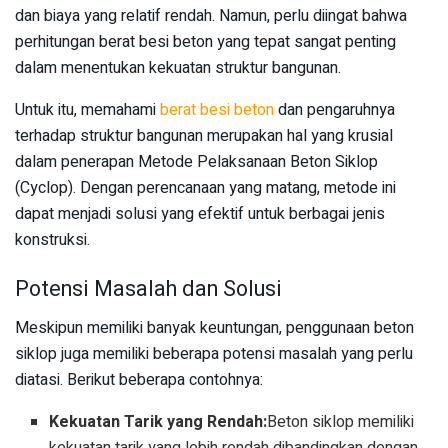
dan biaya yang relatif rendah. Namun, perlu diingat bahwa
perhitungan berat besi beton yang tepat sangat penting
dalam menentukan kekuatan struktur bangunan.
Untuk itu, memahami
berat besi beton
dan pengaruhnya
terhadap struktur bangunan merupakan hal yang krusial
dalam penerapan Metode Pelaksanaan Beton Siklop
(Cyclop). Dengan perencanaan yang matang, metode ini
dapat menjadi solusi yang efektif untuk berbagai jenis
konstruksi.
Potensi Masalah dan Solusi
Meskipun memiliki banyak keuntungan, penggunaan beton
siklop juga memiliki beberapa potensi masalah yang perlu
diatasi. Berikut beberapa contohnya:
Kekuatan Tarik yang Rendah:
Beton siklop memiliki