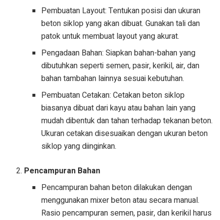
Pembuatan Layout: Tentukan posisi dan ukuran
beton siklop yang akan dibuat. Gunakan tali dan
patok untuk membuat layout yang akurat.
Pengadaan Bahan: Siapkan bahan-bahan yang
dibutuhkan seperti semen, pasir, kerikil, air, dan
bahan tambahan lainnya sesuai kebutuhan.
Pembuatan Cetakan: Cetakan beton siklop
biasanya dibuat dari kayu atau bahan lain yang
mudah dibentuk dan tahan terhadap tekanan beton.
Ukuran cetakan disesuaikan dengan ukuran beton
siklop yang diinginkan.
Pencampuran Bahan
Pencampuran bahan beton dilakukan dengan
menggunakan mixer beton atau secara manual.
Rasio pencampuran semen, pasir, dan kerikil harus