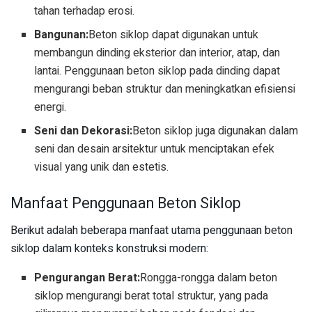
tahan terhadap erosi.
Bangunan:
Beton siklop dapat digunakan untuk
membangun dinding eksterior dan interior, atap, dan
lantai. Penggunaan beton siklop pada dinding dapat
mengurangi beban struktur dan meningkatkan efisiensi
energi.
Seni dan Dekorasi:
Beton siklop juga digunakan dalam
seni dan desain arsitektur untuk menciptakan efek
visual yang unik dan estetis.
Manfaat Penggunaan Beton Siklop
Berikut adalah beberapa manfaat utama penggunaan beton
siklop dalam konteks konstruksi modern:
Pengurangan Berat:
Rongga-rongga dalam beton
siklop mengurangi berat total struktur, yang pada