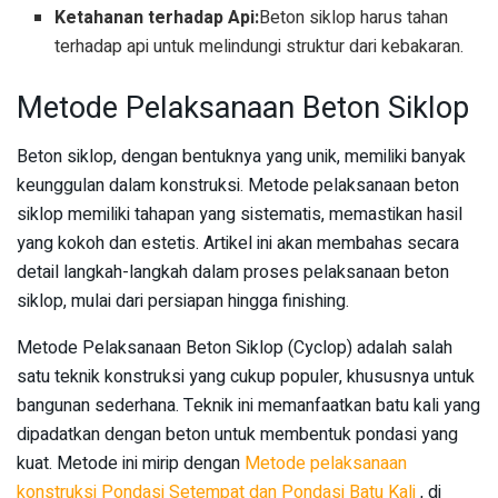
Ketahanan terhadap Api:
Beton siklop harus tahan
terhadap api untuk melindungi struktur dari kebakaran.
Metode Pelaksanaan Beton Siklop
Beton siklop, dengan bentuknya yang unik, memiliki banyak
keunggulan dalam konstruksi. Metode pelaksanaan beton
siklop memiliki tahapan yang sistematis, memastikan hasil
yang kokoh dan estetis. Artikel ini akan membahas secara
detail langkah-langkah dalam proses pelaksanaan beton
siklop, mulai dari persiapan hingga finishing.
Metode Pelaksanaan Beton Siklop (Cyclop) adalah salah
satu teknik konstruksi yang cukup populer, khususnya untuk
bangunan sederhana. Teknik ini memanfaatkan batu kali yang
dipadatkan dengan beton untuk membentuk pondasi yang
kuat. Metode ini mirip dengan
Metode pelaksanaan
konstruksi Pondasi Setempat dan Pondasi Batu Kali
, di