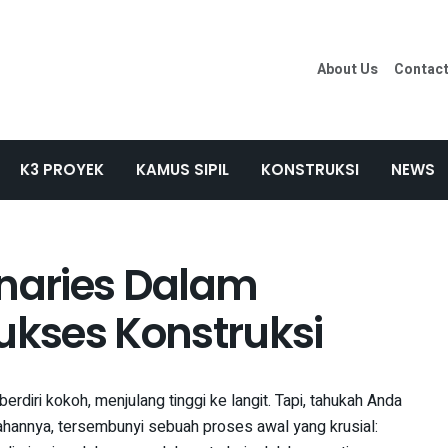
About Us
Contac
K3 PROYEK
KAMUS SIPIL
KONSTRUKSI
NEWS
inaries Dalam
ukses Konstruksi
iri kokoh, menjulang tinggi ke langit. Tapi, tahukah Anda
hannya, tersembunyi sebuah proses awal yang krusial: