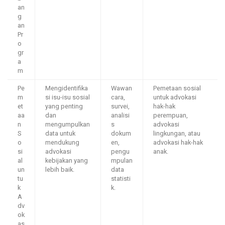
an
g
an
Pr
o
gr
a
m
Pe
Mengidentifika
Wawan
Pemetaan sosial
m
si isu-isu sosial
cara,
untuk advokasi
et
yang penting
survei,
hak-hak
aa
dan
analisi
perempuan,
n
mengumpulkan
s
advokasi
S
data untuk
dokum
lingkungan, atau
o
mendukung
en,
advokasi hak-hak
si
advokasi
pengu
anak.
al
kebijakan yang
mpulan
un
lebih baik.
data
tu
statisti
k
k.
A
dv
ok
as