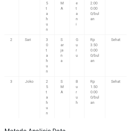
5
M
e
2.00
t
A
t
0.00
a
a
0/bul
h
n
an
u
i
n
2
Sari
3
S
G
Rp
Sehat
0
ar
u
3.50
t
ja
r
0.00
a
n
u
0/bul
h
a
an
u
n
3
Joko
2
S
B
Rp
Sehat
5
M
u
1.50
t
A
r
0.00
a
u
0/bul
h
h
an
u
n