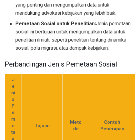
yang penting dan mengumpulkan data untuk
mendukung advokasi kebijakan yang lebih baik.
Pemetaan Sosial untuk Penelitian:
Jenis pemetaan
sosial ini bertujuan untuk mengumpulkan data untuk
penelitian ilmiah, seperti penelitian tentang dinamika
sosial, pola migrasi, atau dampak kebijakan.
Perbandingan Jenis Pemetaan Sosial
J
e
ni
s
P
e
m
Meto
Contoh
e
Tujuan
de
Penerapan
ta
a