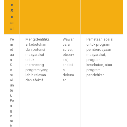
n
S
o
si
al
Pe
Mengidentifika
Wawan
Pemetaan sosial
m
si kebutuhan
cara,
untuk program
et
dan potensi
survei,
pemberdayaan
aa
masyarakat
observ
masyarakat,
n
untuk
asi,
program
S
merancang
analisi
kesehatan, atau
o
program yang
s
program
si
lebih relevan
dokum
pendidikan.
al
dan efektif.
en.
un
tu
k
Pe
n
g
e
m
b