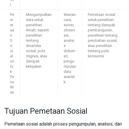
i
Pe
Mengumpulkan
Wawan
Pemetaan sosial
m
data untuk
cara,
untuk penelitian
et
penelitian
survei,
tentang dampak
aa
ilmiah, seperti
observ
pembangunan,
n
penelitian
asi,
penelitian tentang
S
tentang
analisi
perubahan sosial,
o
dinamika
s
atau penelitian
si
sosial, pola
dokum
tentang pola
al
migrasi, atau
en,
konsumsi.
un
dampak
pengu
tu
kebijakan.
mpulan
k
data
Pe
statisti
ne
k.
liti
an
Tujuan Pemetaan Sosial
Pemetaan sosial adalah proses pengumpulan, analisis, dan