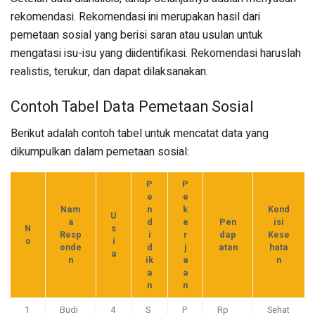
rekomendasi. Rekomendasi ini merupakan hasil dari
pemetaan sosial yang berisi saran atau usulan untuk
mengatasi isu-isu yang diidentifikasi. Rekomendasi haruslah
realistis, terukur, dan dapat dilaksanakan.
Contoh Tabel Data Pemetaan Sosial
Berikut adalah contoh tabel untuk mencatat data yang
dikumpulkan dalam pemetaan sosial:
P
P
e
e
Nam
n
k
Kond
U
a
d
e
Pen
isi
N
s
Resp
i
r
dap
Kese
o
i
onde
d
j
atan
hata
a
n
ik
a
n
a
a
n
n
1
Budi
4
S
P
Rp
Sehat