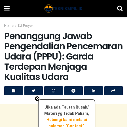
Home
K3 Proyek
Penanggung Jawab
Pengendalian Pencemaran
Udara (PPPU): Garda
Terdepan Menjaga
Kualitas Udara
×
Jika ada Tautan Rusak/
Materi yg Tidak Paham,
Hubungi kami melalui
halaman "Contact".