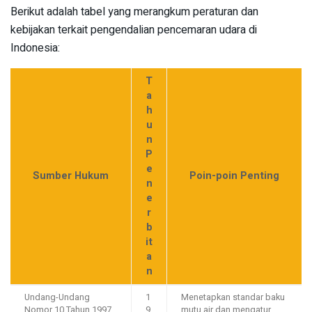
Berikut adalah tabel yang merangkum peraturan dan
kebijakan terkait pengendalian pencemaran udara di
Indonesia:
T
a
h
u
n
P
e
Sumber Hukum
Poin-poin Penting
n
e
r
b
it
a
n
Undang-Undang
1
Menetapkan standar baku
Nomor 10 Tahun 1997
9
mutu air dan mengatur