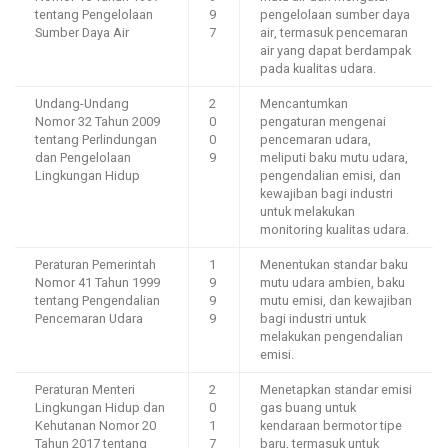
tentang Pengelolaan
9
pengelolaan sumber daya
Sumber Daya Air
7
air, termasuk pencemaran
air yang dapat berdampak
pada kualitas udara.
Undang-Undang
2
Mencantumkan
Nomor 32 Tahun 2009
0
pengaturan mengenai
tentang Perlindungan
0
pencemaran udara,
dan Pengelolaan
9
meliputi baku mutu udara,
Lingkungan Hidup
pengendalian emisi, dan
kewajiban bagi industri
untuk melakukan
monitoring kualitas udara.
Peraturan Pemerintah
1
Menentukan standar baku
Nomor 41 Tahun 1999
9
mutu udara ambien, baku
tentang Pengendalian
9
mutu emisi, dan kewajiban
Pencemaran Udara
9
bagi industri untuk
melakukan pengendalian
emisi.
Peraturan Menteri
2
Menetapkan standar emisi
Lingkungan Hidup dan
0
gas buang untuk
Kehutanan Nomor 20
1
kendaraan bermotor tipe
Tahun 2017 tentang
7
baru, termasuk untuk