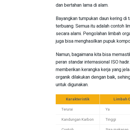
dan bertahan lama di alam.
Bayangkan tumpukan daun kering di ta
terbuang. Semua itu adalah contoh lim
secara alami. Pengolahan limbah organ
juga bisa menghasilkan pupuk kompo
Namun, bagaimana kita bisa memastika
peran standar internasional ISO hadir
memberikan kerangka kerja yang jel
organik dilakukan dengan baik, seh
untuk digunakan.
Karakteristik
Limbah O
Terurai
Ya
Kandungan Karbon
Tinggi
Contoh
Sisa makanan,