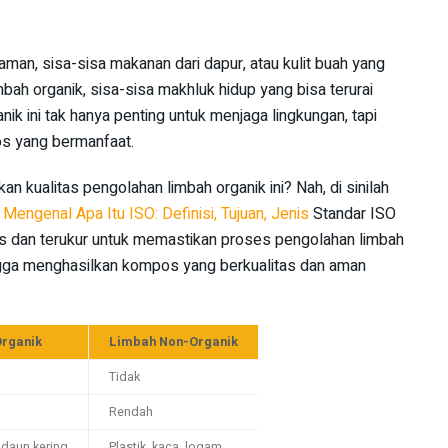
man, sisa-sisa makanan dari dapur, atau kulit buah yang
bah organik, sisa-sisa makhluk hidup yang bisa terurai
ik ini tak hanya penting untuk menjaga lingkungan, tapi
s yang bermanfaat.
n kualitas pengolahan limbah organik ini? Nah, di sinilah
.
Mengenal Apa Itu ISO: Definisi, Tujuan, Jenis
Standar ISO
as dan terukur untuk memastikan proses pengolahan limbah
ingga menghasilkan kompos yang berkualitas dan aman
rganik
Limbah Non-Organik
Tidak
Rendah
 daun kering
Plastik, kaca, logam