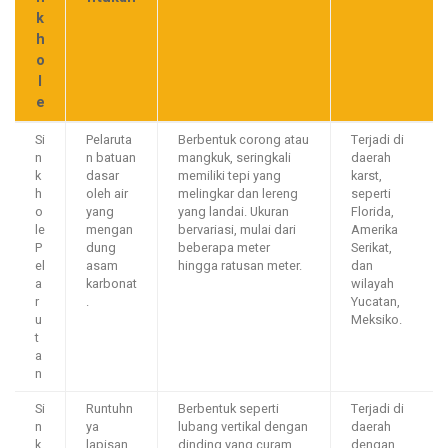
k
h
o
l
e
Si
Pelaruta
Berbentuk corong atau
Terjadi di
n
n batuan
mangkuk, seringkali
daerah
k
dasar
memiliki tepi yang
karst,
h
oleh air
melingkar dan lereng
seperti
o
yang
yang landai. Ukuran
Florida,
le
mengan
bervariasi, mulai dari
Amerika
P
dung
beberapa meter
Serikat,
el
asam
hingga ratusan meter.
dan
a
karbonat
wilayah
r
.
Yucatan,
u
Meksiko.
t
a
n
Si
Runtuhn
Berbentuk seperti
Terjadi di
n
ya
lubang vertikal dengan
daerah
k
lapisan
dinding yang curam.
dengan