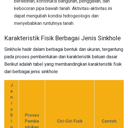
berlebihan, konstruksi bangunan, penggalian, dan
kebocoran pipa bawah tanah. Aktivitas-aktivitas ini
dapat mengubah kondisi hidrogeologis dan
menyebabkan runtuhnya tanah.
Karakteristik Fisik Berbagai Jenis Sinkhole
Sinkhole hadir dalam berbagai bentuk dan ukuran, tergantung
pada proses pembentukan dan karakteristik batuan dasar.
Berikut adalah tabel yang membandingkan karakteristik fisik
dari berbagai jenis sinkhole:
J
e
n
i
s
S
Proses
i
Pembe
Ciri-Ciri Fisik
Contoh
n
ntukan