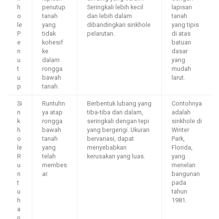
h
penutup
Seringkali lebih kecil
lapisan
o
tanah
dan lebih dalam
tanah
le
yang
dibandingkan sinkhole
yang tipis
P
tidak
pelarutan.
di atas
e
kohesif
batuan
n
ke
dasar
u
dalam
yang
t
rongga
mudah
u
bawah
larut.
p
tanah.
Si
Runtuhn
Berbentuk lubang yang
Contohnya
n
ya atap
tiba-tiba dan dalam,
adalah
k
rongga
seringkali dengan tepi
sinkhole di
h
bawah
yang bergerigi. Ukuran
Winter
o
tanah
bervariasi, dapat
Park,
le
yang
menyebabkan
Florida,
R
telah
kerusakan yang luas.
yang
u
membes
menelan
n
ar.
bangunan
t
pada
u
tahun
h
1981.
a
n